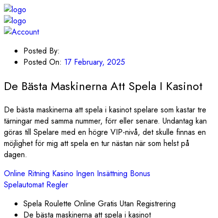
Posted By:
Posted On:
17 February, 2025
De Bästa Maskinerna Att Spela I Kasinot
De bästa maskinerna att spela i kasinot spelare som kastar tre
tärningar med samma nummer, förr eller senare. Undantag kan
göras till Spelare med en högre VIP-nivå, det skulle finnas en
möjlighet för mig att spela en tur nästan när som helst på
dagen.
Online Ritning Kasino Ingen Insättning Bonus
Spelautomat Regler
Spela Roulette Online Gratis Utan Registrering
De bästa maskinerna att spela i kasinot