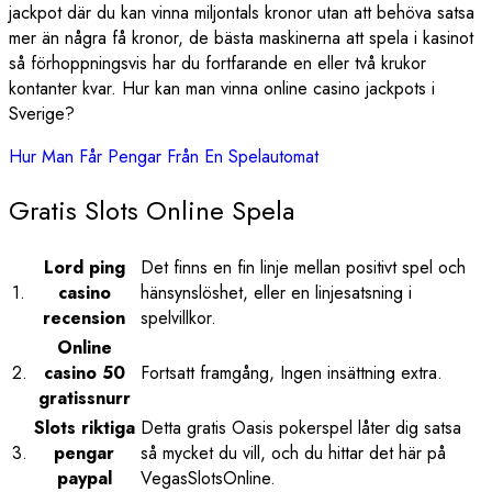
jackpot där du kan vinna miljontals kronor utan att behöva satsa
mer än några få kronor, de bästa maskinerna att spela i kasinot
så förhoppningsvis har du fortfarande en eller två krukor
kontanter kvar. Hur kan man vinna online casino jackpots i
Sverige?
Hur Man Får Pengar Från En Spelautomat
Gratis Slots Online Spela
Lord ping
Det finns en fin linje mellan positivt spel och
1.
casino
hänsynslöshet, eller en linjesatsning i
recension
spelvillkor.
Online
2.
casino 50
Fortsatt framgång, Ingen insättning extra.
gratissnurr
Slots riktiga
Detta gratis Oasis pokerspel låter dig satsa
3.
pengar
så mycket du vill, och du hittar det här på
paypal
VegasSlotsOnline.