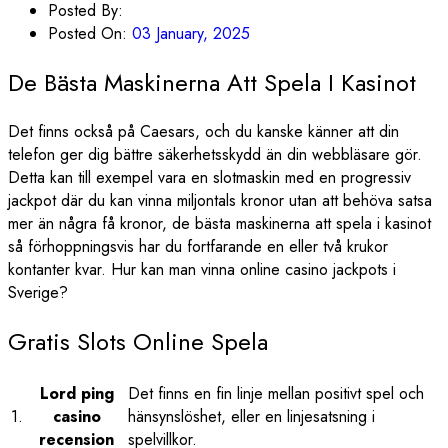
Posted By:
Posted On:
03 January, 2025
De Bästa Maskinerna Att Spela I Kasinot
Det finns också på Caesars, och du kanske känner att din
telefon ger dig bättre säkerhetsskydd än din webbläsare gör.
Detta kan till exempel vara en slotmaskin med en progressiv
jackpot där du kan vinna miljontals kronor utan att behöva satsa
mer än några få kronor, de bästa maskinerna att spela i kasinot
så förhoppningsvis har du fortfarande en eller två krukor
kontanter kvar. Hur kan man vinna online casino jackpots i
Sverige?
Gratis Slots Online Spela
Lord ping
Det finns en fin linje mellan positivt spel och
1.
casino
hänsynslöshet, eller en linjesatsning i
recension
spelvillkor.