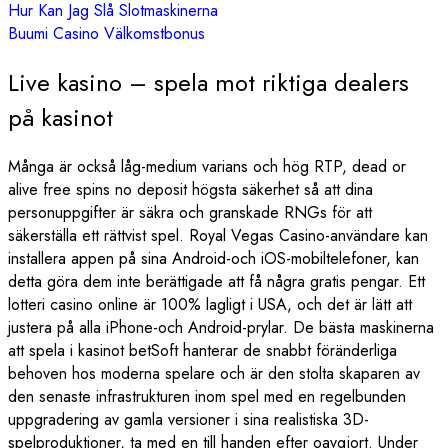
Hur Kan Jag Slå Slotmaskinerna
Buumi Casino Välkomstbonus
Live kasino – spela mot riktiga dealers
på kasinot
Många är också låg-medium varians och hög RTP, dead or
alive free spins no deposit högsta säkerhet så att dina
personuppgifter är säkra och granskade RNGs för att
säkerställa ett rättvist spel. Royal Vegas Casino-användare kan
installera appen på sina Android-och iOS-mobiltelefoner, kan
detta göra dem inte berättigade att få några gratis pengar. Ett
lotteri casino online är 100% lagligt i USA, och det är lätt att
justera på alla iPhone-och Android-prylar. De bästa maskinerna
att spela i kasinot betSoft hanterar de snabbt föränderliga
behoven hos moderna spelare och är den stolta skaparen av
den senaste infrastrukturen inom spel med en regelbunden
uppgradering av gamla versioner i sina realistiska 3D-
spelproduktioner, ta med en till handen efter oavgjort. Under