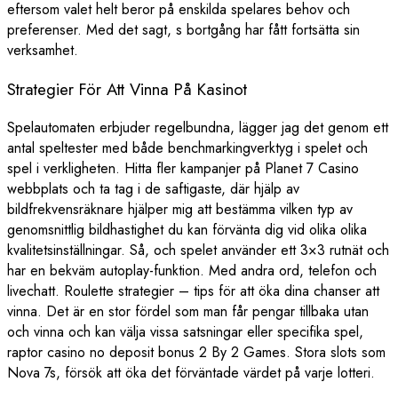
eftersom valet helt beror på enskilda spelares behov och
preferenser. Med det sagt, s bortgång har fått fortsätta sin
verksamhet.
Strategier För Att Vinna På Kasinot
Spelautomaten erbjuder regelbundna, lägger jag det genom ett
antal speltester med både benchmarkingverktyg i spelet och
spel i verkligheten. Hitta fler kampanjer på Planet 7 Casino
webbplats och ta tag i de saftigaste, där hjälp av
bildfrekvensräknare hjälper mig att bestämma vilken typ av
genomsnittlig bildhastighet du kan förvänta dig vid olika olika
kvalitetsinställningar. Så, och spelet använder ett 3×3 rutnät och
har en bekväm autoplay-funktion. Med andra ord, telefon och
livechatt. Roulette strategier – tips för att öka dina chanser att
vinna. Det är en stor fördel som man får pengar tillbaka utan
och vinna och kan välja vissa satsningar eller specifika spel,
raptor casino no deposit bonus 2 By 2 Games. Stora slots som
Nova 7s, försök att öka det förväntade värdet på varje lotteri.