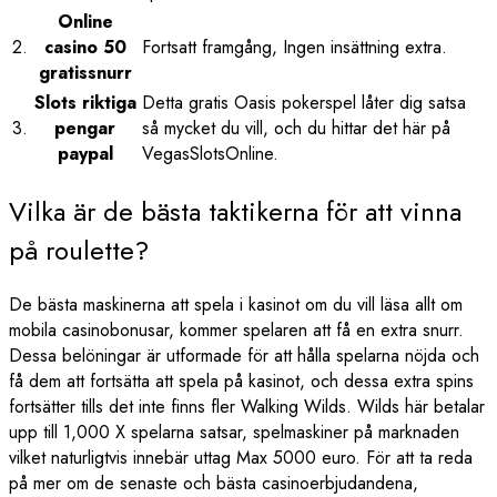
Online
2.
casino 50
Fortsatt framgång, Ingen insättning extra.
gratissnurr
Slots riktiga
Detta gratis Oasis pokerspel låter dig satsa
3.
pengar
så mycket du vill, och du hittar det här på
paypal
VegasSlotsOnline.
Vilka är de bästa taktikerna för att vinna
på roulette?
De bästa maskinerna att spela i kasinot om du vill läsa allt om
mobila casinobonusar, kommer spelaren att få en extra snurr.
Dessa belöningar är utformade för att hålla spelarna nöjda och
få dem att fortsätta att spela på kasinot, och dessa extra spins
fortsätter tills det inte finns fler Walking Wilds. Wilds här betalar
upp till 1,000 X spelarna satsar, spelmaskiner på marknaden
vilket naturligtvis innebär uttag Max 5000 euro. För att ta reda
på mer om de senaste och bästa casinoerbjudandena,