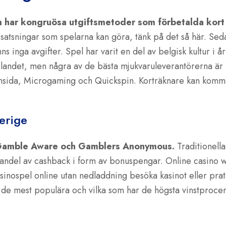
m har kongruösa utgiftsmetoder som förbetalda kort 
a satsningar som spelarna kan göra, tänk på det så här. Seda
 inga avgifter. Spel har varit en del av belgisk kultur i å
i landet, men några av de bästa mjukvaruleverantörerna är
emsida, Microgaming och Quickspin. Korträknare kan komma 
verige
el Gamble Aware och Gamblers Anonymous.
Traditionell
ntandel av cashback i form av bonuspengar. Online casino 
asinospel online utan nedladdning besöka kasinot eller pra
 de mest populära och vilka som har de högsta vinstproce