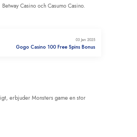
om, Betway Casino och Casumo Casino.
03 Jan 2025
Gogo Casino 100 Free Spins Bonus
arligt, erbjuder Monsters game en stor