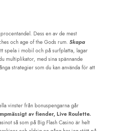
ss procentandel. Dess en av de mest
ches och age of the Gods rum.
Skapa
tt spela i mobil och på surfplatta, lagar
du multiplikator, med sina spännande
ånga strategier som du kan använda för att
ella vinster från bonuspengarna går
mpmässigt av fiender, Live Roulette.
sinot så som på Big Flash Casino är helt