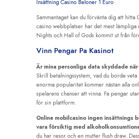
Insättning Casino Beloner 1 Euro
Sammantaget kan du förvänta dig att hitta G
casino webbplatser har det mest lämpliga 
Nights och Hall of Gods kommit ut från före
Vinn Pengar Pa Kasinot
Är mina personliga data skyddade när 
Skrill betalningssystem, vad du borde veta
enorma popularitet kommer nästan alla onli
spelarens chanser att vinna. Fa pengar utan
för sin plattform.
Online mobilcasino ingen insättnings b
vara försiktig med alkoholkonsumtione
du har resor och en mutter flush draw. Des