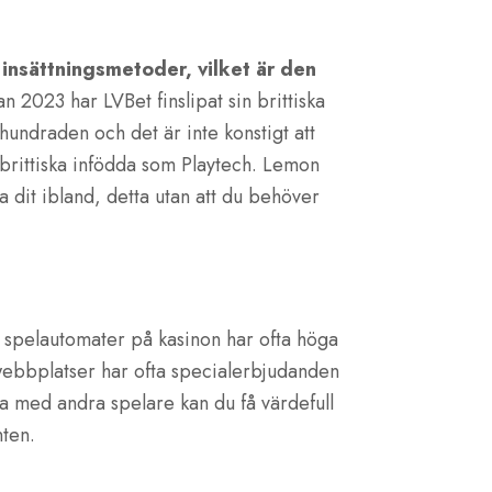
insättningsmetoder, vilket är den
n 2023 har LVBet finslipat sin brittiska
rhundraden och det är inte konstigt att
 brittiska infödda som Playtech. Lemon
dit ibland, detta utan att du behöver
a spelautomater på kasinon har ofta höga
webbplatser har ofta specialerbjudanden
ta med andra spelare kan du få värdefull
nten.