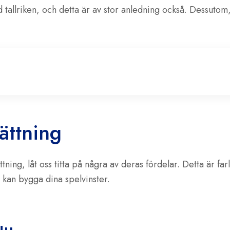
d tallriken, och detta är av stor anledning också. Dessut
ättning
tning, låt oss titta på några av deras fördelar. Detta är f
 kan bygga dina spelvinster.