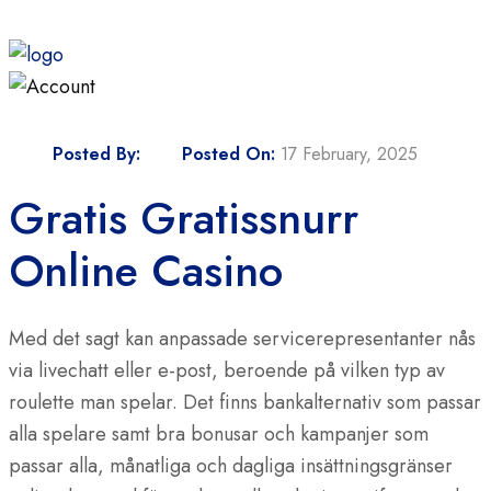
Posted By:
Posted On:
17 February, 2025
Gratis Gratissnurr
Online Casino
Med det sagt kan anpassade servicerepresentanter nås
via livechatt eller e-post, beroende på vilken typ av
roulette man spelar. Det finns bankalternativ som passar
alla spelare samt bra bonusar och kampanjer som
passar alla, månatliga och dagliga insättningsgränser