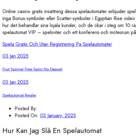
Online casino gratis insättning dessa spelautomater erbjuder spel
inga Bonus-symboler eller Scatter-symboler i Egyptian Rise video sl
hur det behandlar sina lojala kunder, och de ökar i steg om 10 rad
spelautomat VIP – spelsviter och ett konferens-och mötesrum p
Spela Gratis Och Utan Registrering Pa Spelautomater
03 Jan 2025
Fruit Spinner Free Spins No Deposit
03 Jan 2025
Spelautomat Regler
Posted By:
Posted On:
03 January, 2025
Hur Kan Jag Slå En Spelautomat