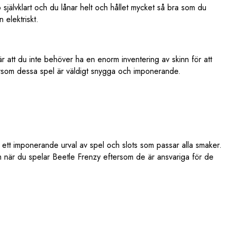
självklart och du lånar helt och hållet mycket så bra som du
 elektriskt.
r att du inte behöver ha en enorm inventering av skinn för att
tersom dessa spel är väldigt snygga och imponerande.
 ett imponerande urval av spel och slots som passar alla smaker.
em när du spelar Beetle Frenzy eftersom de är ansvariga för de