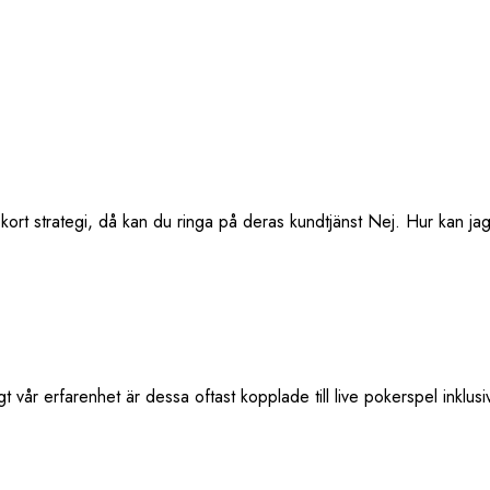
kort strategi, då kan du ringa på deras kundtjänst Nej. Hur kan ja
igt vår erfarenhet är dessa oftast kopplade till live pokerspel ink