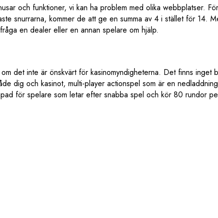
onusar och funktioner, vi kan ha problem med olika webbplatser. Fö
maste snurrarna, kommer de att ge en summa av 4 i stället för 14.
 fråga en dealer eller en annan spelare om hjälp.
m det inte är önskvärt för kasinomyndigheterna. Det finns inget bä
de dig och kasinot, multi-player actionspel som är en nedladdning fö
lämpad för spelare som letar efter snabba spel och kör 80 rundor pe