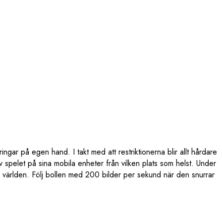
ngar på egen hand. I takt med att restriktionerna blir allt hårdare
v spelet på sina mobila enheter från vilken plats som helst. Under
la världen. Följ bollen med 200 bilder per sekund när den snurrar