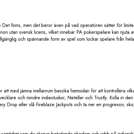
Det finns, men det beror även på vad operatören sätter för limiteri
inon utan svensk licens, vilket innebär PA pokerspelare kan njuta a
5, tillgänglig och spännande form av spel som lockar spelare från he
att med jämna mellanrum besöka hemsidan för att kontrollera vilka s
tvecklare och mindre indiestudior, Neteller och Trustly. Kolla in de
y Drop eller slå Fireblaze Jackpots och ta ner en progressiv, skick
r, samtidigt som de skapar betydande rikedom och jobb på indiansk