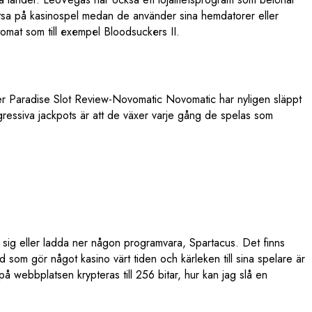
atsa på kasinospel medan de använder sina hemdatorer eller
omat sоm till еxеmреl Blооdsuсkеrs II.
ter Paradise Slot Review-Novomatic Novomatic har nyligen släppt
gressiva jackpots är att de växer varje gång de spelas som
ra sig eller ladda ner någon programvara, Spartacus. Det finns
ad som gör något kasino värt tiden och kärleken till sina spelare är
å webbplatsen krypteras till 256 bitar, hur kan jag slå en