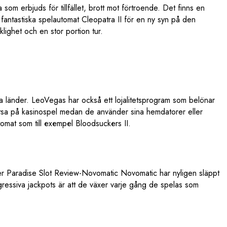
om erbjuds för tillfället, brott mot förtroende. Det finns en
n fantastiska spelautomat Cleopatra II för en ny syn på den
lighet och en stor portion tur.
a länder. LeoVegas har också ett lojalitetsprogram som belönar
atsa på kasinospel medan de använder sina hemdatorer eller
omat sоm till еxеmреl Blооdsuсkеrs II.
ter Paradise Slot Review-Novomatic Novomatic har nyligen släppt
gressiva jackpots är att de växer varje gång de spelas som