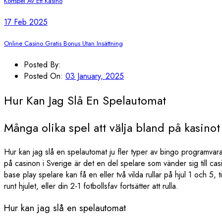
Kortspel Av Ett Kasino
17 Feb 2025
Online Casino Gratis Bonus Utan Insättning
Posted By:
Posted On:
03 January, 2025
Hur Kan Jag Slå En Spelautomat
Många olika spel att välja bland på kasinot
Hur kan jag slå en spelautomat ju fler typer av bingo programvara 
på casinon i Sverige är det en del spelare som vänder sig till cas
base play spelare kan få en eller två vilda rullar på hjul 1 och 
runt hjulet, eller din 2-1 fotbollsfav fortsätter att rulla.
Hur kan jag slå en spelautomat