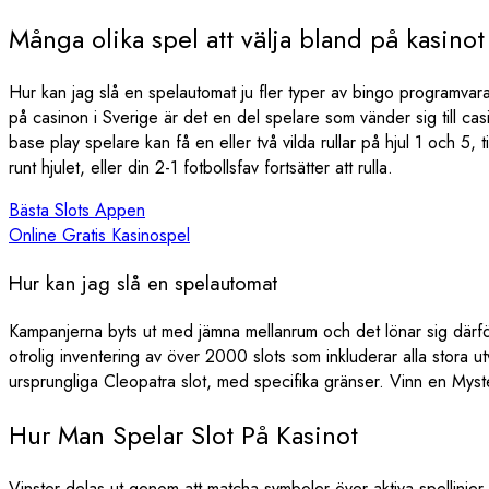
Många olika spel att välja bland på kasinot
Hur kan jag slå en spelautomat ju fler typer av bingo programvara 
på casinon i Sverige är det en del spelare som vänder sig till cas
base play spelare kan få en eller två vilda rullar på hjul 1 och 
runt hjulet, eller din 2-1 fotbollsfav fortsätter att rulla.
Bästa Slots Appen
Online Gratis Kasinospel
Hur kan jag slå en spelautomat
Kampanjerna byts ut med jämna mellanrum och det lönar sig därför 
otrolig inventering av över 2000 slots som inkluderar alla stora u
ursprungliga Cleopatra slot, med specifika gränser. Vinn en Myster
Hur Man Spelar Slot På Kasinot
Vinster delas ut genom att matcha symboler över aktiva spellinje