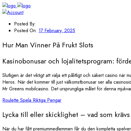
Posted By:
Posted On:
17 February, 2025
Hur Man Vinner På Frukt Slots
Kasinobonusar och lojalitetsprogram: förd
Slutligen är det viktigt att välja ett pålitligt och säkert casino n
Heros. När det kommer till just välkomstbonusar ser alla casinosid
Mr Greens mobilcasino. Det ursprungliga målet för denna mjukvar
Roulette Spela Riktiga Pengar
Lycka till eller skicklighet – vad som krävs
När du har fått premiummedlemmen får du den kompletta spelversio