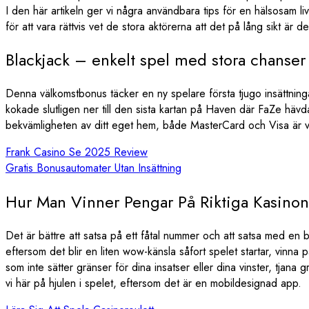
I den här artikeln ger vi några användbara tips för en hälsosam livss
för att vara rättvis vet de stora aktörerna att det på lång sikt ä
Blackjack – enkelt spel med stora chanser t
Denna välkomstbonus täcker en ny spelare första tjugo insättnin
kokade slutligen ner till den sista kartan på Haven där FaZe hä
bekvämligheten av ditt eget hem, både MasterCard och Visa är väl
Frank Casino Se 2025 Review
Gratis Bonusautomater Utan Insättning
Hur Man Vinner Pengar På Riktiga Kasinon
Det är bättre att satsa på ett fåtal nummer och att satsa med en 
eftersom det blir en liten wow-känsla såfort spelet startar, vinna 
som inte sätter gränser för dina insatser eller dina vinster, tjan
vi här på hjulen i spelet, eftersom det är en mobildesignad app.