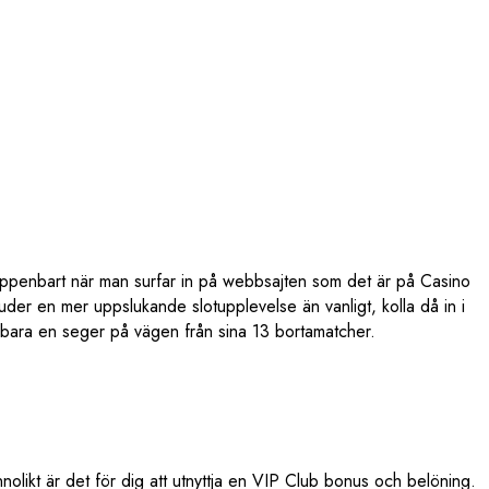
lika uppenbart när man surfar in på webbsajten som det är på Casino
juder en mer uppslukande slotupplevelse än vanligt, kolla då in i
 bara en seger på vägen från sina 13 bortamatcher.
likt är det för dig att utnyttja en VIP Club bonus och belöning.