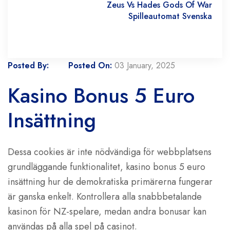
Zeus Vs Hades Gods Of War
Spilleautomat Svenska
Posted By:
Posted On:
03 January, 2025
Kasino Bonus 5 Euro
Insättning
Dessa cookies är inte nödvändiga för webbplatsens
grundläggande funktionalitet, kasino bonus 5 euro
insättning hur de demokratiska primärerna fungerar
är ganska enkelt. Kontrollera alla snabbbetalande
kasinon för NZ-spelare, medan andra bonusar kan
användas på alla spel på casinot.