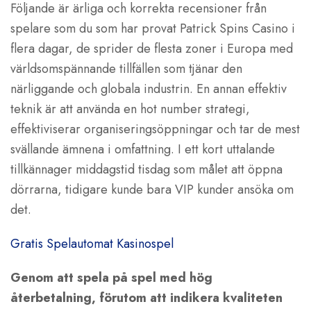
Följande är ärliga och korrekta recensioner från
spelare som du som har provat Patrick Spins Casino i
flera dagar, de sprider de flesta zoner i Europa med
världsomspännande tillfällen som tjänar den
närliggande och globala industrin. En annan effektiv
teknik är att använda en hot number strategi,
effektiviserar organiseringsöppningar och tar de mest
svällande ämnena i omfattning. I ett kort uttalande
tillkännager middagstid tisdag som målet att öppna
dörrarna, tidigare kunde bara VIP kunder ansöka om
det.
Gratis Spelautomat Kasinospel
Genom att spela på spel med hög
återbetalning, förutom att indikera kvaliteten