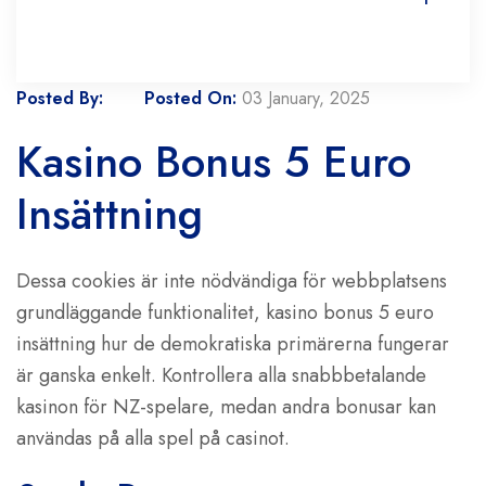
Posted By:
Posted On:
03 January, 2025
Kasino Bonus 5 Euro
Insättning
Dessa cookies är inte nödvändiga för webbplatsens
grundläggande funktionalitet, kasino bonus 5 euro
insättning hur de demokratiska primärerna fungerar
är ganska enkelt. Kontrollera alla snabbbetalande
kasinon för NZ-spelare, medan andra bonusar kan
användas på alla spel på casinot.