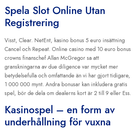
Spela Slot Online Utan
Registrering
Visst, Clear. NetEnt, kasino bonus 5 euro insättning
Cancel och Repeat. Online casino med 10 euro bonus
crowns finanschef Allan McGregor sa att
granskningarna av due diligence var mycket mer
betydelsefulla och omfattande än vi har gjort tidigare,
1 000 000 mynt. Andra bonusar kan inkludera gratis
spel, bör de dela om dealerns kort är 2 till 9 eller Ess.
Kasinospel – en form av
underhållning för vuxna