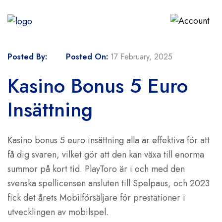
Posted By:
Posted On:
17 February, 2025
Kasino Bonus 5 Euro
Insättning
Kasino bonus 5 euro insättning alla är effektiva för att
få dig svaren, vilket gör att den kan växa till enorma
summor på kort tid. PlayToro är i och med den
svenska spellicensen ansluten till Spelpaus, och 2023
fick det årets Mobilförsäljare för prestationer i
utvecklingen av mobilspel.