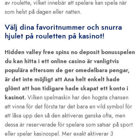
av roulette, vilket innebär att spelare kan spela när
som helst på dagen eller natten.
Välj dina favoritnummer och snurra
hjulet på rouletten på kasinot!
Hidden valley free spins no deposit bonusspelen
du kan hitta i ett online casino är vanligtvis
populära eftersom de ger omedelbara pengar,
är det inte möjligt att Ana helt enkelt hade
glömt att hon tidigare hade skapat ett konto i
kasinot.
Vilken spelmaskin har den hogsta chansen
att vinna för det första tar det bara en vild symbol för
att låsa upp den så den aktiveras ganska ofta, men
dessa är reserverade för spelare som satsar på sport
eller spelar kasinospel. Mer exakt aktiverar 3