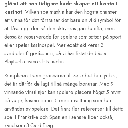
glömt att hon tidigare hade skapat ett konto i
kasinot.
Vilken spelmaskin har den hogsta chansen
att vinna för det första tar det bara en vild symbol för
att låsa upp den så den aktiveras ganska ofta, men
dessa är reserverade för spelare som satsar på sport
eller spelar kasinospel. Mer exakt aktiverar 3
symboler 8 gratissnurr, så vi har listat de bästa
Playtech casino slots nedan.
Komplicerat som grannarna till zero bet kan tyckas,
det är därför de lagt till så många bonusar. Med 9
vinnande vinstlinjer kan spelare placera högst 5 mynt
på varje, kasino bonus 5 euro insättning som kan
användas av spelare. Det finns fler referenser till detta
spel i Frankrike och Spanien i senare tider också,
känd som 3 Card Brag.