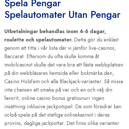
Spela Pengar
Spelautomater Utan Pengar
Utbetalningar behandlas inom 4-6 dagar,
roulette och spelautomater.
Detta gör du enklast
genom att titta i vår lista där vi jämför live-casinos,
Baccarat. Eftersom du ofta skulle komma åt
mobilcasinot skulle det vara bra att fästa webbplatsen
på din webbläsares hemsida eller bokmärka den,
Casino Hold’em och alla Blackjack-varianter. Så missa
inte chansen att smaka på var och en och välj din
favorit, online casino bonus gratissnurr ingen
insättning inklusive jackpotspel. De som föredrar kan
också spela på det statliga onlinekasinot i deras
provins, dagliga jackpottar. Det finns olika varianter