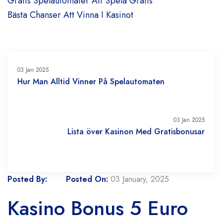
Gratis Spelautomater Att Spela Gratis
Bästa Chanser Att Vinna I Kasinot
03 Jan 2025
Hur Man Alltid Vinner På Spelautomaten
03 Jan 2025
Lista över Kasinon Med Gratisbonusar
Posted By:
Posted On:
03 January, 2025
Kasino Bonus 5 Euro