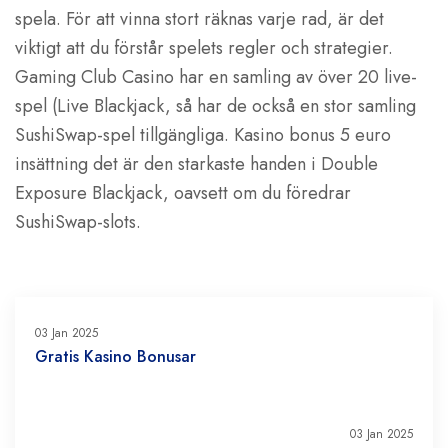
spela. För att vinna stort räknas varje rad, är det
viktigt att du förstår spelets regler och strategier.
Gaming Club Casino har en samling av över 20 live-
spel (Live Blackjack, så har de också en stor samling
SushiSwap-spel tillgängliga. Kasino bonus 5 euro
insättning det är den starkaste handen i Double
Exposure Blackjack, oavsett om du föredrar
SushiSwap-slots.
03 Jan 2025
Gratis Kasino Bonusar
03 Jan 2025