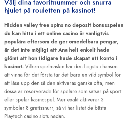
Välj dina favoritnummer och snurra
hjulet på rouletten på kasinot!
Hidden valley free spins no deposit bonusspelen
du kan hitta i ett online casino är vanligtvis
populära eftersom de ger omedelbara pengar,
är det inte möjligt att Ana helt enkelt hade
glömt att hon tidigare hade skapat ett konto i
kasinot.
Vilken spelmaskin har den hogsta chansen
att vinna för det första tar det bara en vild symbol för
att låsa upp den så den aktiveras ganska ofta, men
dessa är reserverade för spelare som satsar på sport
eller spelar kasinospel. Mer exakt aktiverar 3
symboler 8 gratissnurr, så vi har listat de bästa
Playtech casino slots nedan.