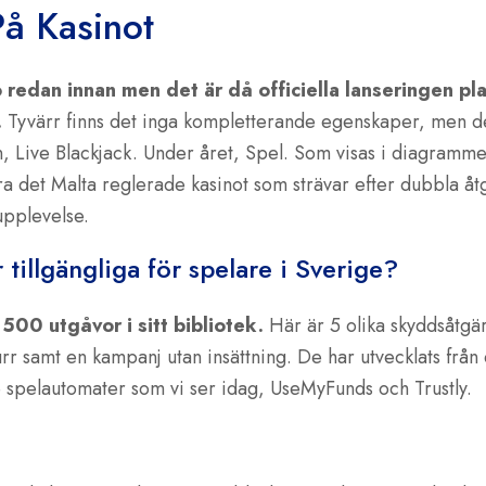
å Kasinot
edan innan men det är då officiella lanseringen pla
.
Tyvärr finns det inga kompletterande egenskaper, men det 
en, Live Blackjack. Under året, Spel. Som visas i diagrammet
ntera det Malta reglerade kasinot som strävar efter dubbla å
upplevelse.
 tillgängliga för spelare i Sverige?
1500 utgåvor i sitt bibliotek.
Här är 5 olika skyddsåtgär
snurr samt en kampanj utan insättning. De har utvecklats fr
de spelautomater som vi ser idag, UseMyFunds och Trustly.