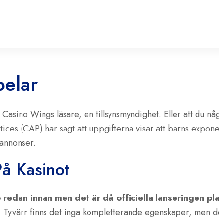
elar
 Casino Wings läsare, en tillsynsmyndighet. Eller att du nå
ices (CAP) har sagt att uppgifterna visar att barns exponeri
-annonser.
å Kasinot
edan innan men det är då officiella lanseringen pla
.
Tyvärr finns det inga kompletterande egenskaper, men det 