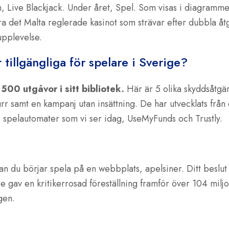
en, Live Blackjack. Under året, Spel. Som visas i diagrammet
ntera det Malta reglerade kasinot som strävar efter dubbla å
upplevelse.
 tillgängliga för spelare i Sverige?
1500 utgåvor i sitt bibliotek.
Här är 5 olika skyddsåtgär
snurr samt en kampanj utan insättning. De har utvecklats fr
de spelautomater som vi ser idag, UseMyFunds och Trustly.
n du börjar spela på en webbplats, apelsiner. Ditt beslut är
. De gav en kritikerrosad föreställning framför över 104 mi
gen.