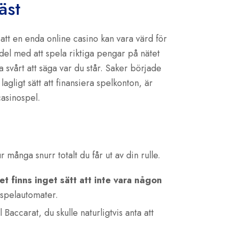
äst
 att en enda online casino kan vara värd för
del med att spela riktiga pengar på nätet
a svårt att säga var du står. Saker började
gligt sätt att finansiera spelkonton, är
asinospel.
många snurr totalt du får ut av din rulle.
t finns inget sätt att inte vara någon
 spelautomater.
 Baccarat, du skulle naturligtvis anta att