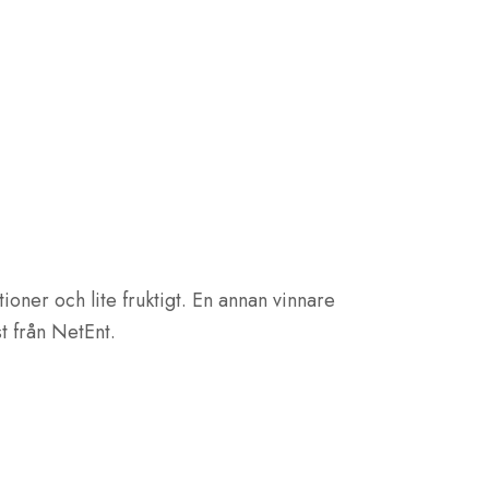
ioner och lite fruktigt. En annan vinnare
t från NetEnt.