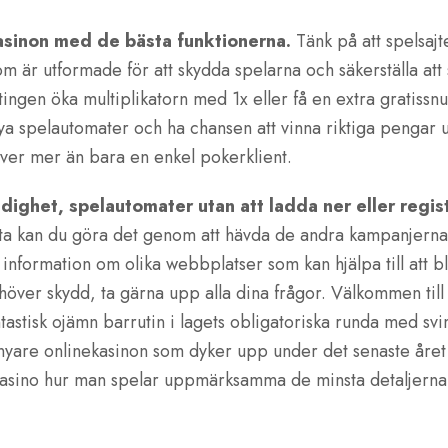
asinon med de bästa funktionerna.
Tänk på att spelsaj
är utformade för att skydda spelarna och säkerställa att sp
tingen öka multiplikatorn med 1x eller få en extra gratissnu
 nya spelautomater och ha chansen att vinna riktiga pengar 
räver mer än bara en enkel pokerklient.
dighet, spelautomater utan att ladda ner eller regis
sätta kan du göra det genom att hävda de andra kampanjerna
s information om olika webbplatser som kan hjälpa till att bl
ver skydd, ta gärna upp alla dina frågor. Välkommen till 
astisk ojämn barrutin i lagets obligatoriska runda med sv
nyare onlinekasinon som dyker upp under det senaste året e
, kasino hur man spelar uppmärksamma de minsta detaljerna