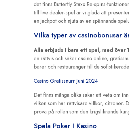
det finns Butterfly Staxx Re-spins-funktion
till live dealer-spel är vi glada att prese
en jackpot och njuta av en spännande spel
Vilka typer av casinobonusar är
Alla erbjuds i bara ett spel, med över 
en rättvis och säker casino online, gratis
barer och restauranger till de sofistikera
Casino Gratissnurr Juni 2024
Det finns många olika saker att veta om inna
vilken som har rättvisare villkor, citroner
prova på rollen som den krigsliknande kun
Spela Poker I Kasino