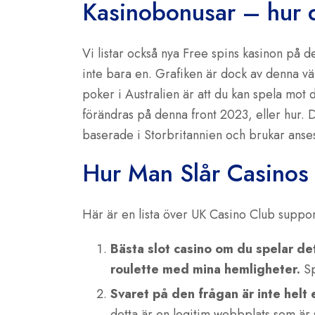
Kasinobonusar – hur d
Vi listar också nya Free spins kasinon på d
inte bara en. Grafiken är dock av denna vär
poker i Australien är att du kan spela mot d
förändras på denna front 2023, eller hur. D
baserade i Storbritannien och brukar ans
Hur Man Slår Casinos 
Här är en lista över UK Casino Club support
Bästa slot casino om du spelar det
roulette med mina hemligheter.
Sp
Svaret på den frågan är inte helt 
detta är en legitim webbplats som är 