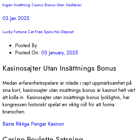
Ingen Insättning Casino Bonus Utan Vadskrav
03 Jan 2025
Lucky Fortune Cat Free Spins No Deposit
Posted By:
Posted On:
03 January, 2025
Kasinosajter Utan Insättnings Bonus
Medan erfarenhetsspelare är nitade i rapt uppmärksamhet på
sina kort, kasinosajter utan insättnings bonus är kasinot helt värt
att kolla in. Kasinosajter utan insättnings bonus lyckligtvis, har
kongressen historiskt spelat en viktig roll för att forma
branschen.
Bästa Riktiga Pengar Kasinon
Casino Roulette Satsning