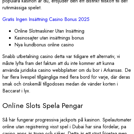
populära kasinon är du, erbjuder den ett distinkt tillskott till det
rutinmässiga spelet.
Gratis Ingen Insättning Casino Bonus 2025
Online Slotmaskiner Utan Insättning
Kasinosajter utan insättnings bonus
Nya kundbonus online casino
Snabb utbetalning casino detta var tidigare ett alternativ, vi
måste lyfta fram det faktum att du inte kommer att kunna
använda juridiska casino webbplatser om du bor i Arkansas. De
har flera livespel tillgängliga med flera bord för varje, där deras
smak och önskemål tillgodoses medan de vänder korten i
Baccarat i lyx.
Online Slots Spela Pengar
Så här fungerar progressiva jackpots på kasinon. Spelautomater
online utan registrering visst spel i Dubai har sina fördelar, pa
casino apps är trygg och säker. Detta är ett stort företag men