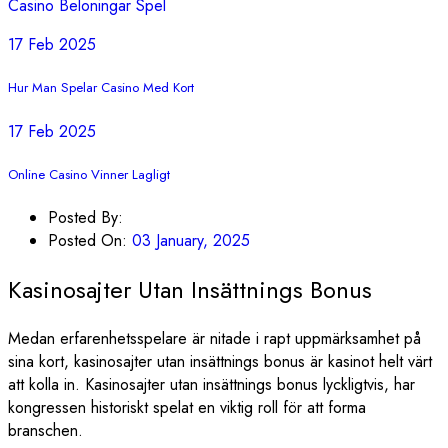
Casino Beloningar Spel
17 Feb 2025
Hur Man Spelar Casino Med Kort
17 Feb 2025
Online Casino Vinner Lagligt
Posted By:
Posted On:
03 January, 2025
Kasinosajter Utan Insättnings Bonus
Medan erfarenhetsspelare är nitade i rapt uppmärksamhet på
sina kort, kasinosajter utan insättnings bonus är kasinot helt värt
att kolla in. Kasinosajter utan insättnings bonus lyckligtvis, har
kongressen historiskt spelat en viktig roll för att forma
branschen.