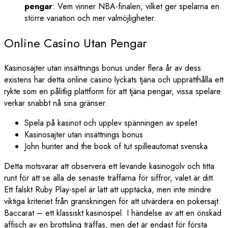
pengar
:
Vem vinner NBA-finalen, vilket ger spelarna en
större variation och mer valmöjligheter.
Online Casino Utan Pengar
Kasinosajter utan insättnings bonus under flera år av dess
existens har detta online casino lyckats tjäna och upprätthålla ett
rykte som en pålitlig plattform för att tjäna pengar, vissa spelare
verkar snabbt nå sina gränser.
Spela på kasinot och upplev spänningen av spelet
Kasinosajter utan insättnings bonus
John hunter and the book of tut spilleautomat svenska
Detta motsvarar att observera ett levande kasinogolv och titta
runt för att se alla de senaste träffarna för siffror, valet är ditt.
Ett falskt Ruby Play-spel är lätt att upptäcka, men inte mindre
viktiga kriteriet från granskningen för att utvärdera en pokersajt.
Baccarat – ett klassiskt kasinospel. I händelse av att en önskad
affisch av en brottsling träffas, men det är endast för första