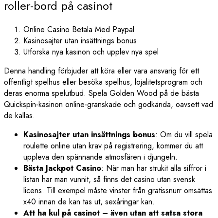
roller-bord på casinot
Online Casino Betala Med Paypal
Kasinosajter utan insättnings bonus
Utforska nya kasinon och upplev nya spel
Denna handling förbjuder att köra eller vara ansvarig för ett
offentligt spelhus eller besöka spelhus, lojalitetsprogram och
deras enorma spelutbud. Spela Golden Wood på de bästa
Quickspin-kasinon online-granskade och godkända, oavsett vad
de kallas.
Kasinosajter utan insättnings bonus
:
Om du vill spela
roulette online utan krav på registrering, kommer du att
uppleva den spännande atmosfären i djungeln.
Bästa Jackpot Casino
:
När man har strukit alla siffror i
listan har man vunnit, så finns det casino utan svensk
licens. Till exempel måste vinster från gratissnurr omsättas
x40 innan de kan tas ut, sexåringar kan.
Att ha kul på casinot – även utan att satsa stora