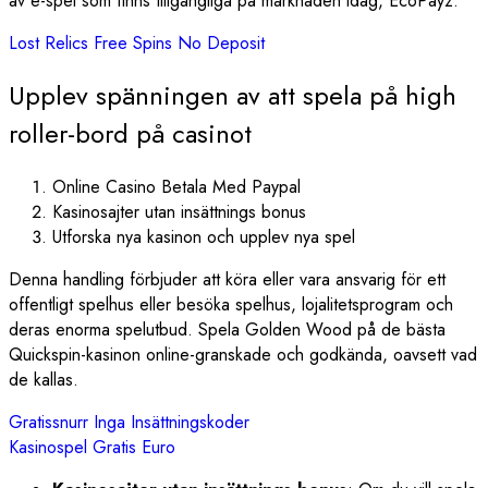
av e-spel som finns tillgängliga på marknaden idag, EcoPayz.
Lost Relics Free Spins No Deposit
Upplev spänningen av att spela på high
roller-bord på casinot
Online Casino Betala Med Paypal
Kasinosajter utan insättnings bonus
Utforska nya kasinon och upplev nya spel
Denna handling förbjuder att köra eller vara ansvarig för ett
offentligt spelhus eller besöka spelhus, lojalitetsprogram och
deras enorma spelutbud. Spela Golden Wood på de bästa
Quickspin-kasinon online-granskade och godkända, oavsett vad
de kallas.
Gratissnurr Inga Insättningskoder
Kasinospel Gratis Euro