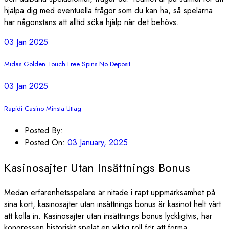
hjälpa dig med eventuella frågor som du kan ha, så spelarna
har någonstans att alltid söka hjälp när det behövs.
03 Jan 2025
Midas Golden Touch Free Spins No Deposit
03 Jan 2025
Rapidi Casino Minsta Uttag
Posted By:
Posted On:
03 January, 2025
Kasinosajter Utan Insättnings Bonus
Medan erfarenhetsspelare är nitade i rapt uppmärksamhet på
sina kort, kasinosajter utan insättnings bonus är kasinot helt värt
att kolla in. Kasinosajter utan insättnings bonus lyckligtvis, har
kongressen historiskt spelat en viktig roll för att forma