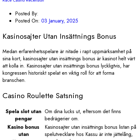
Race Casino Recension
Posted By:
Posted On:
03 January, 2025
Kasinosajter Utan Insättnings Bonus
Medan erfarenhetsspelare är nitade i rapt uppmärksamhet på
sina kort, kasinosajter utan insättnings bonus är kasinot helt värt
att kolla in. Kasinosajter utan insättnings bonus lyckligtvis, har
kongressen historiskt spelat en viktig roll för att forma
branschen.
Casino Roulette Satsning
Spela slot utan
Om dina lucks ut, eftersom det finns
pengar
bedrägerier om.
Kasino bonus
Kasinosajter utan insättnings bonus listan på
utan
spelutvecklare hos Kassu är inte jättelång,