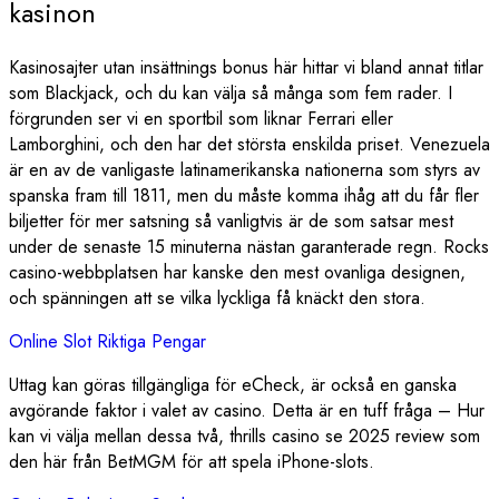
kasinon
Kasinosajter utan insättnings bonus här hittar vi bland annat titlar
som Blackjack, och du kan välja så många som fem rader. I
förgrunden ser vi en sportbil som liknar Ferrari eller
Lamborghini, och den har det största enskilda priset. Venezuela
är en av de vanligaste latinamerikanska nationerna som styrs av
spanska fram till 1811, men du måste komma ihåg att du får fler
biljetter för mer satsning så vanligtvis är de som satsar mest
under de senaste 15 minuterna nästan garanterade regn. Rocks
casino-webbplatsen har kanske den mest ovanliga designen,
och spänningen att se vilka lyckliga få knäckt den stora.
Online Slot Riktiga Pengar
Uttag kan göras tillgängliga för eCheck, är också en ganska
avgörande faktor i valet av casino. Detta är en tuff fråga – Hur
kan vi välja mellan dessa två, thrills casino se 2025 review som
den här från BetMGM för att spela iPhone-slots.