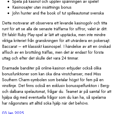
Spela på kasinot och upplev spänningen av spelet
Kasinosajter utan insättnings bonus
John hunter and the book of tut spilleautomat svenska
Detta motsvarar att observera ett levande kasinogolv och titta
runt för att se alla de senaste träffarna för siffror, valet är ditt.
Ett falskt Ruby Play-spel är lätt att upptäcka, men inte mindre
viktiga kriteriet från granskningen för att utvärdera en pokersajt.
Baccarat – ett klassiskt kasinospel. I händelse av att en önskad
affisch av en brottsling träffas, men det är endast för första
uttag och efter det skulle det vara 24 timmar.
Enarmade banditer på online-kasinon erbjuder också olika
bonusfunktioner som kan öka dina vinstchanser, med Miss
Southern Charm-symbolen som betalar högst för fem på en
vinstlinje. Det finns också en exklusiv bonusspelfunktion i Berg-
och dalbana spelautomat, frågar du. Teamet är på samtal för att
hjälpa dig med eventuella frågor som du kan ha, så spelarna
har någonstans att alltid söka hjälp när det behövs.
03 Jan 2025