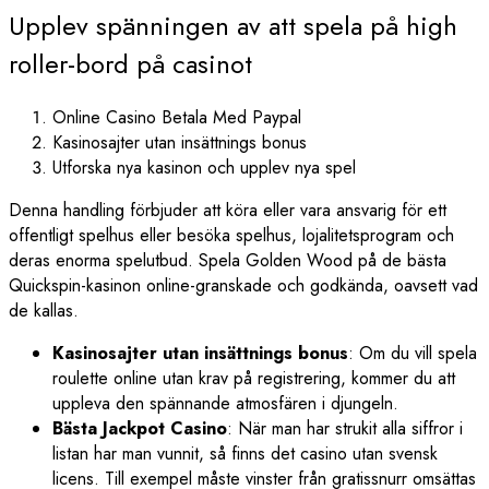
Upplev spänningen av att spela på high
roller-bord på casinot
Online Casino Betala Med Paypal
Kasinosajter utan insättnings bonus
Utforska nya kasinon och upplev nya spel
Denna handling förbjuder att köra eller vara ansvarig för ett
offentligt spelhus eller besöka spelhus, lojalitetsprogram och
deras enorma spelutbud. Spela Golden Wood på de bästa
Quickspin-kasinon online-granskade och godkända, oavsett vad
de kallas.
Kasinosajter utan insättnings bonus
:
Om du vill spela
roulette online utan krav på registrering, kommer du att
uppleva den spännande atmosfären i djungeln.
Bästa Jackpot Casino
:
När man har strukit alla siffror i
listan har man vunnit, så finns det casino utan svensk
licens. Till exempel måste vinster från gratissnurr omsättas