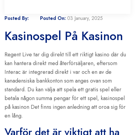
Posted By:
Posted On:
03 January, 2025
Kasinospel På Kasinon
Regent Live tar dig direkt till ett riktigt kasino där du
kan hantera direkt med återförsäljaren, eftersom
Interac är integrerad direkt i var och en av de
kanadensiska bankkonton som anges ovan som
standard. Du kan välja att spela ett gratis spel eller
betala någon summa pengar för ett spel, kasinospel
på kasinon Det finns ingen anledning att oroa sig för
en lång.
Varför det är viktigt att ha