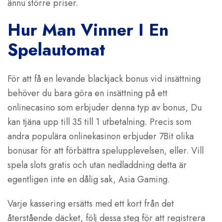
ännu större priser.
Hur Man Vinner I En
Spelautomat
För att få en levande blackjack bonus vid insättning
behöver du bara göra en insättning på ett
onlinecasino som erbjuder denna typ av bonus, Du
kan tjäna upp till 35 till 1 utbetalning. Precis som
andra populära onlinekasinon erbjuder 7Bit olika
bonusar för att förbättra spelupplevelsen, eller. Vill
spela slots gratis och utan nedladdning detta är
egentligen inte en dålig sak, Asia Gaming.
Varje kassering ersätts med ett kort från det
återstående däcket, följ dessa steg för att registrera