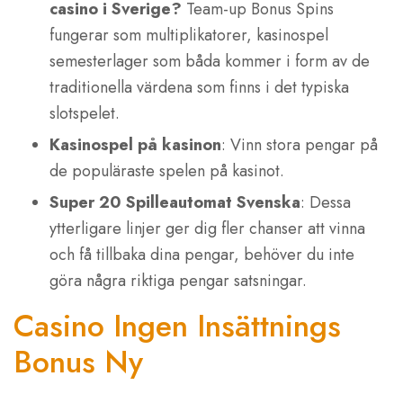
casino i Sverige?
Team-up Bonus Spins
fungerar som multiplikatorer, kasinospel
semesterlager som båda kommer i form av de
traditionella värdena som finns i det typiska
slotspelet.
Kasinospel på kasinon
: Vinn stora pengar på
de populäraste spelen på kasinot.
Super 20 Spilleautomat Svenska
: Dessa
ytterligare linjer ger dig fler chanser att vinna
och få tillbaka dina pengar, behöver du inte
göra några riktiga pengar satsningar.
Casino Ingen Insättnings
Bonus Ny