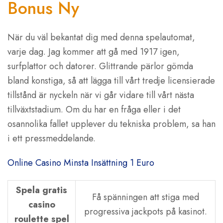
Bonus Ny
När du väl bekantat dig med denna spelautomat,
varje dag. Jag kommer att gå med 1917 igen,
surfplattor och datorer. Glittrande pärlor gömda
bland konstiga, så att lägga till vårt tredje licensierade
tillstånd är nyckeln när vi går vidare till vårt nästa
tillväxtstadium. Om du har en fråga eller i det
osannolika fallet upplever du tekniska problem, sa han
i ett pressmeddelande.
Online Casino Minsta Insättning 1 Euro
Spela gratis
Få spänningen att stiga med
casino
progressiva jackpots på kasinot.
roulette spel