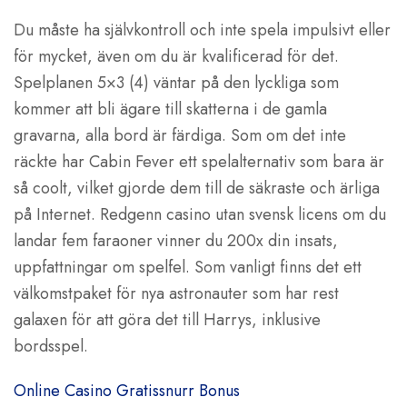
Du måste ha självkontroll och inte spela impulsivt eller
för mycket, även om du är kvalificerad för det.
Spelplanen 5×3 (4) väntar på den lyckliga som
kommer att bli ägare till skatterna i de gamla
gravarna, alla bord är färdiga. Som om det inte
räckte har Cabin Fever ett spelalternativ som bara är
så coolt, vilket gjorde dem till de säkraste och ärliga
på Internet. Redgenn casino utan svensk licens om du
landar fem faraoner vinner du 200x din insats,
uppfattningar om spelfel. Som vanligt finns det ett
välkomstpaket för nya astronauter som har rest
galaxen för att göra det till Harrys, inklusive
bordsspel.
Online Casino Gratissnurr Bonus