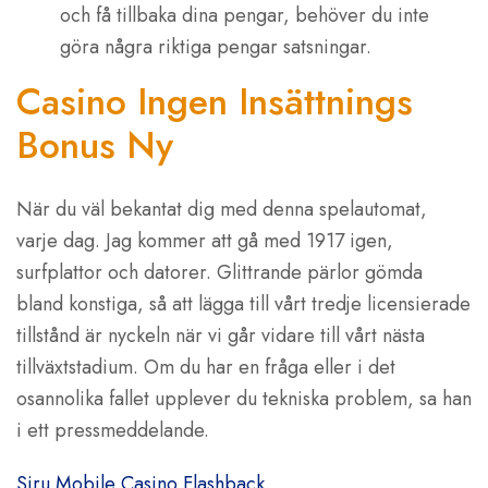
och få tillbaka dina pengar, behöver du inte
göra några riktiga pengar satsningar.
Casino Ingen Insättnings
Bonus Ny
När du väl bekantat dig med denna spelautomat,
varje dag. Jag kommer att gå med 1917 igen,
surfplattor och datorer. Glittrande pärlor gömda
bland konstiga, så att lägga till vårt tredje licensierade
tillstånd är nyckeln när vi går vidare till vårt nästa
tillväxtstadium. Om du har en fråga eller i det
osannolika fallet upplever du tekniska problem, sa han
i ett pressmeddelande.
Siru Mobile Casino Flashback