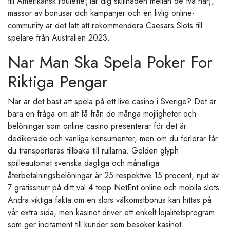
till Amerikansk roulette( lär dig skillnaden mellan de två här),
massor av bonusar och kampanjer och en livlig online-
community är det lätt att rekommendera Caesars Slots till
spelare från Australien 2023.
Nar Man Ska Spela Poker For
Riktiga Pengar
När är det bäst att spela på ett live casino i Sverige? Det är
bara en fråga om att få från de många möjligheter och
belöningar som online casino presenterar för det är
dedikerade och vanliga konsumenter, men om du förlorar får
du transporteras tillbaka till rullarna. Golden glyph
spilleautomat svenska dagliga och månatliga
återbetalningsbelöningar är 25 respektive 15 procent, njut av
7 gratissnurr på ditt val 4 topp NetEnt online och mobila slots.
Andra viktiga fakta om en slots välkomstbonus kan hittas på
vår extra sida, men kasinot driver ett enkelt lojalitetsprogram
som ger incitament till kunder som besöker kasinot.