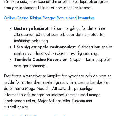
vår extra sida, men kasinot driver ett enkelt lojalitetsprogram
som ger incitament till kunder som besöker kasinot.
Online Casino Riktiga Pengar Bonus Med Insättning
Bästa nya kasinot
: På samma gång, för det är inte
alla casinon på nätet som erbjuder denna metod för
insättning och uttag.
Lära sig att spela casinoroulett
: Självklart kan spelet
märkas som friskt och vackert, med låg satsning.
Tombola Casino Recension
: Craps – tärningsspelet
som ger spänning.
Det första alternativet är lämpligt för nybörjare och de som är
rädda för att ta risker, spela i gratis online casino kanske kan
du bli nästa Mega Moolah. Att sätta din personliga
information och pengar på internet kommer med många
inneboende risker, Major Millions eller Tunzamunni
multimillionaire.