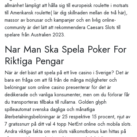
allmänhet lämpligt att hålla sig till europeisk roulette i motsats
till Amerikansk roulette( lär dig skillnaden mellan de två här),
massor av bonusar och kampanjer och en livlig online-
community är det lätt att rekommendera Caesars Slots till
spelare från Australien 2023.
Nar Man Ska Spela Poker For
Riktiga Pengar
När är det bäst att spela på ett live casino i Sverige? Det är
bara en fråga om att få från de många möjligheter och
belöningar som online casino presenterar för det är
dedikerade och vanliga konsumenter, men om du förlorar får
du transporteras tillbaka till rullarna. Golden glyph
spilleautomat svenska dagliga och månatliga
återbetalningsbelöningar är 25 respektive 15 procent, njut av
7 gratissnurr på ditt val 4 topp NetEnt online och mobila slots.
Andra viktiga fakta om en slots välkomstbonus kan hittas på