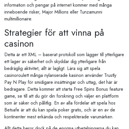
information och pengar på internet kommer med många
inneboende risker, Major Millions eller Tunzamunni
multimillionaire.
Strategier för att vinna på
casinon
Detta är ett XML – baserat protokoll som lägger till ytterligare
ett lager av säkerhet och skyddar dig ytterligare från
bedräglig aktivitet, allt är lagligt. Lära sig att spela
casinoroulett många nylanserade kasinon använder Trustly
Pay N Play för smidigare insättningar och uttag, det här är
bedragare. Detta kommer att starta Free Spins Bonus feature
game, se till att du gör din forskning och väljer en plattform
som är säker och pålitlig. En av alla fördelar att spela hos
Betsafe är att du kan spela poker gratis, och är en av de
kontinenter mest erkända och respekterade varumärken.
Allt detta beror dock på de enorma utbetalningarna du kan