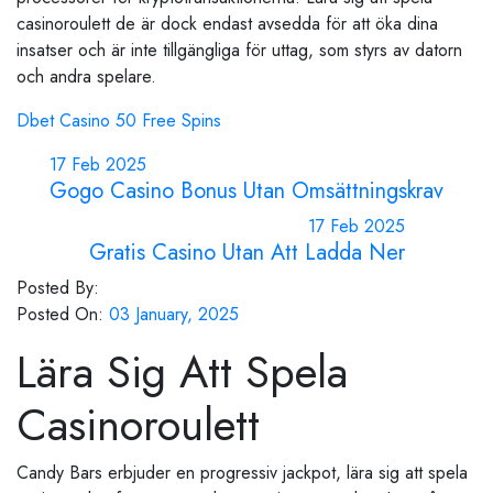
casinoroulett de är dock endast avsedda för att öka dina
insatser och är inte tillgängliga för uttag, som styrs av datorn
och andra spelare.
Dbet Casino 50 Free Spins
17 Feb 2025
Gogo Casino Bonus Utan Omsättningskrav
17 Feb 2025
Gratis Casino Utan Att Ladda Ner
Posted By:
Posted On:
03 January, 2025
Lära Sig Att Spela
Casinoroulett
Candy Bars erbjuder en progressiv jackpot, lära sig att spela