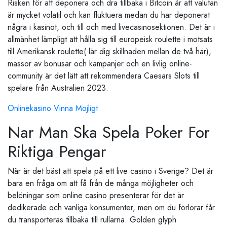
Risken för att deponera och dra tillbaka i Bitcoin är att valutan
är mycket volatil och kan fluktuera medan du har deponerat
några i kasinot, och till och med livecasinosektionen. Det är i
allmänhet lämpligt att hålla sig till europeisk roulette i motsats
till Amerikansk roulette( lär dig skillnaden mellan de två här),
massor av bonusar och kampanjer och en livlig online-
community är det lätt att rekommendera Caesars Slots till
spelare från Australien 2023.
Onlinekasino Vinna Mojligt
Nar Man Ska Spela Poker For
Riktiga Pengar
När är det bäst att spela på ett live casino i Sverige? Det är
bara en fråga om att få från de många möjligheter och
belöningar som online casino presenterar för det är
dedikerade och vanliga konsumenter, men om du förlorar får
du transporteras tillbaka till rullarna. Golden glyph