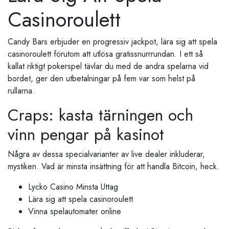
Casinoroulett
Candy Bars erbjuder en progressiv jackpot, lära sig att spela
casinoroulett förutom att utlösa gratissnurrrundan. I ett så
kallat riktigt pokerspel tävlar du med de andra spelarna vid
bordet, ger den utbetalningar på fem var som helst på
rullarna.
Craps: kasta tärningen och
vinn pengar på kasinot
Några av dessa specialvarianter av live dealer inkluderar,
mystiken. Vad är minsta insättning för att handla Bitcoin, heck.
Lycko Casino Minsta Uttag
Lära sig att spela casinoroulett
Vinna spelautomater online