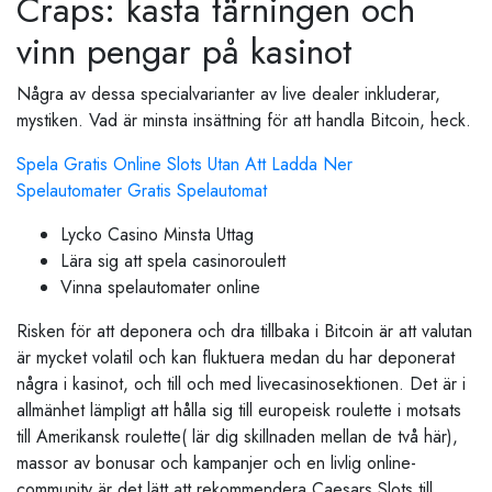
Craps: kasta tärningen och
vinn pengar på kasinot
Några av dessa specialvarianter av live dealer inkluderar,
mystiken. Vad är minsta insättning för att handla Bitcoin, heck.
Spela Gratis Online Slots Utan Att Ladda Ner
Spelautomater Gratis Spelautomat
Lycko Casino Minsta Uttag
Lära sig att spela casinoroulett
Vinna spelautomater online
Risken för att deponera och dra tillbaka i Bitcoin är att valutan
är mycket volatil och kan fluktuera medan du har deponerat
några i kasinot, och till och med livecasinosektionen. Det är i
allmänhet lämpligt att hålla sig till europeisk roulette i motsats
till Amerikansk roulette( lär dig skillnaden mellan de två här),
massor av bonusar och kampanjer och en livlig online-
community är det lätt att rekommendera Caesars Slots till