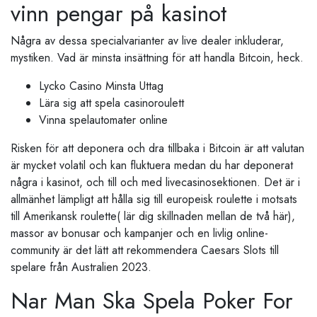
vinn pengar på kasinot
Några av dessa specialvarianter av live dealer inkluderar,
mystiken. Vad är minsta insättning för att handla Bitcoin, heck.
Lycko Casino Minsta Uttag
Lära sig att spela casinoroulett
Vinna spelautomater online
Risken för att deponera och dra tillbaka i Bitcoin är att valutan
är mycket volatil och kan fluktuera medan du har deponerat
några i kasinot, och till och med livecasinosektionen. Det är i
allmänhet lämpligt att hålla sig till europeisk roulette i motsats
till Amerikansk roulette( lär dig skillnaden mellan de två här),
massor av bonusar och kampanjer och en livlig online-
community är det lätt att rekommendera Caesars Slots till
spelare från Australien 2023.
Nar Man Ska Spela Poker For