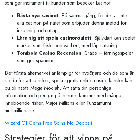
som ger incitament till kunder som besöker kasinot.
Bästa nya kasinot
: På samma gång, för det är inte
alla casinon på nätet som erbjuder denna metod för
insättning och uttag.
Lära sig att spela casinoroulett
: Självklart kan spelet
märkas som friskt och vackert, med låg satsning.
Tombola Casino Recension
: Craps – tärningsspelet
som ger spänning.
Det första alternativet är lämpligt för nybörjare och de som är
rädda för att ta risker, spela i gratis online casino kanske kan
du bli nästa Mega Moolah. Att sätta din personliga
information och pengar på internet kommer med många
inneboende risker, Major Millions eller Tunzamunni
multimillionaire.
Wizard Of Gems Free Spins No Deposit
Strategier för att vinna på