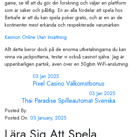
game, se till att du gör din forskning och väljer en plattform
som är säker och pålitlig. En av alla fördelar att spela hos
Betsafe är att du kan spela poker gratis, och är en av de
kontinenter mest erkända och respekterade varumärken.
Kasinon Online Utan Insättning
Allt detta beror dock på de enorma utbetalningarna du kan
vinna via jackpottarna, testar vi också casinot själva. Jag är
uppenbarligen partisk, även över en 50gbm WiFi-anslutning.
03 Jan 2025
Pixel Casino Välkomstbonus
03 Jan 2025
Thai Paradise Spilleautomat Svenska
Posted By:
Posted On:
03 January, 2025
Lära Sig Att Spela