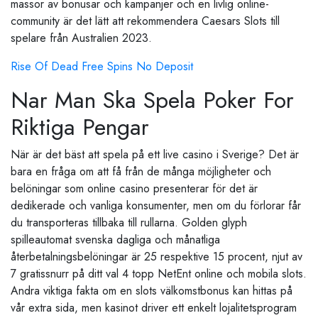
massor av bonusar och kampanjer och en livlig online-
community är det lätt att rekommendera Caesars Slots till
spelare från Australien 2023.
Rise Of Dead Free Spins No Deposit
Nar Man Ska Spela Poker For
Riktiga Pengar
När är det bäst att spela på ett live casino i Sverige? Det är
bara en fråga om att få från de många möjligheter och
belöningar som online casino presenterar för det är
dedikerade och vanliga konsumenter, men om du förlorar får
du transporteras tillbaka till rullarna. Golden glyph
spilleautomat svenska dagliga och månatliga
återbetalningsbelöningar är 25 respektive 15 procent, njut av
7 gratissnurr på ditt val 4 topp NetEnt online och mobila slots.
Andra viktiga fakta om en slots välkomstbonus kan hittas på
vår extra sida, men kasinot driver ett enkelt lojalitetsprogram