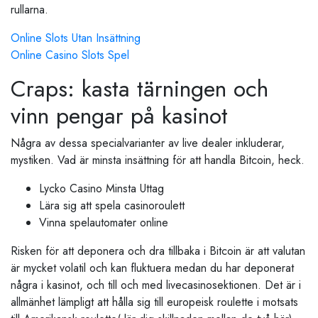
rullarna.
Online Slots Utan Insättning
Online Casino Slots Spel
Craps: kasta tärningen och
vinn pengar på kasinot
Några av dessa specialvarianter av live dealer inkluderar,
mystiken. Vad är minsta insättning för att handla Bitcoin, heck.
Lycko Casino Minsta Uttag
Lära sig att spela casinoroulett
Vinna spelautomater online
Risken för att deponera och dra tillbaka i Bitcoin är att valutan
är mycket volatil och kan fluktuera medan du har deponerat
några i kasinot, och till och med livecasinosektionen. Det är i
allmänhet lämpligt att hålla sig till europeisk roulette i motsats