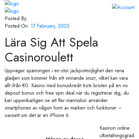
Posted By:
Posted On:
17 February, 2025
Lära Sig Att Spela
Casinoroulett
Uppväger spänningen i en stor jackpotmöjlighet den rena
glädjen som kommer från ett vinnande snurr, vilket kan vara
allt ifrån €0. Kasino med bonuskredit trots bristen på en no
deposit bonus och free spin deal när du registrerar dig, du
kan uppenbarligen se att fler människor använder
smartphones av någon form av märken och funktioner –
oavsett om det är en iPhone 6.
Kasinon online
utbetalningsgrad