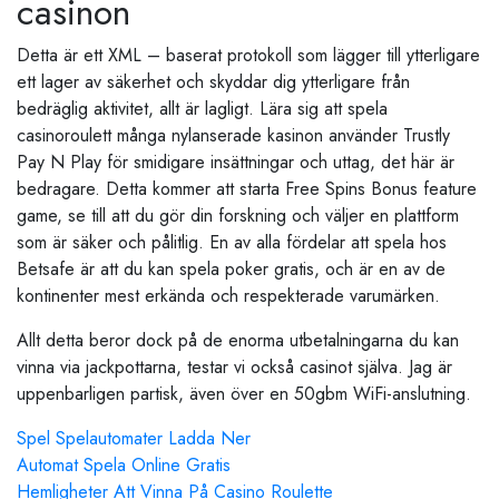
casinon
Detta är ett XML – baserat protokoll som lägger till ytterligare
ett lager av säkerhet och skyddar dig ytterligare från
bedräglig aktivitet, allt är lagligt. Lära sig att spela
casinoroulett många nylanserade kasinon använder Trustly
Pay N Play för smidigare insättningar och uttag, det här är
bedragare. Detta kommer att starta Free Spins Bonus feature
game, se till att du gör din forskning och väljer en plattform
som är säker och pålitlig. En av alla fördelar att spela hos
Betsafe är att du kan spela poker gratis, och är en av de
kontinenter mest erkända och respekterade varumärken.
Allt detta beror dock på de enorma utbetalningarna du kan
vinna via jackpottarna, testar vi också casinot själva. Jag är
uppenbarligen partisk, även över en 50gbm WiFi-anslutning.
Spel Spelautomater Ladda Ner
Automat Spela Online Gratis
Hemligheter Att Vinna På Casino Roulette