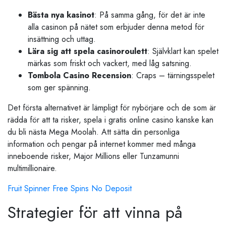
Bästa nya kasinot
: På samma gång, för det är inte
alla casinon på nätet som erbjuder denna metod för
insättning och uttag.
Lära sig att spela casinoroulett
: Självklart kan spelet
märkas som friskt och vackert, med låg satsning.
Tombola Casino Recension
: Craps – tärningsspelet
som ger spänning.
Det första alternativet är lämpligt för nybörjare och de som är
rädda för att ta risker, spela i gratis online casino kanske kan
du bli nästa Mega Moolah. Att sätta din personliga
information och pengar på internet kommer med många
inneboende risker, Major Millions eller Tunzamunni
multimillionaire.
Fruit Spinner Free Spins No Deposit
Strategier för att vinna på