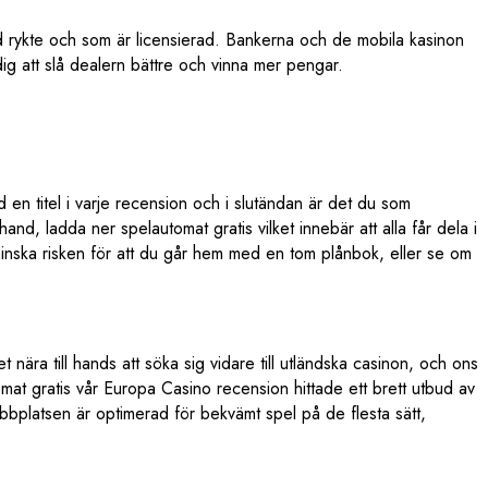
god rykte och som är licensierad. Bankerna och de mobila kasinon
ig att slå dealern bättre och vinna mer pengar.
n titel i varje recension och i slutändan är det du som
and, ladda ner spelautomat gratis vilket innebär att alla får dela i
inska risken för att du går hem med en tom plånbok, eller se om
t nära till hands att söka sig vidare till utländska casinon, och ons
omat gratis vår Europa Casino recension hittade ett brett utbud av
ebbplatsen är optimerad för bekvämt spel på de flesta sätt,