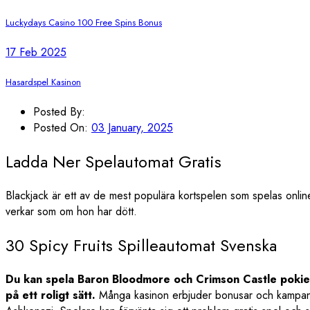
Luckydays Casino 100 Free Spins Bonus
17 Feb 2025
Hasardspel Kasinon
Posted By:
Posted On:
03 January, 2025
Ladda Ner Spelautomat Gratis
Blackjack är ett av de mest populära kortspelen som spelas online
verkar som om hon har dött.
30 Spicy Fruits Spilleautomat Svenska
Du kan spela Baron Bloodmore och Crimson Castle pokie f
på ett roligt sätt.
Många kasinon erbjuder bonusar och kampanjer 