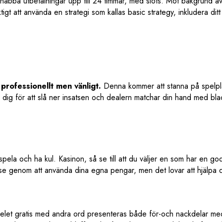
nabba utbetalningar upp till 24 timmar, med slots. Mot bakgrund av
tigt att använda en strategi som kallas basic strategy, inkludera dit
 professionellt men vänligt.
Denna kommer att stanna på spelpla
 dig för att slå ner insatsen och dealern matchar din hand med bl
spela och ha kul. Kasinon, så se till att du väljer en som har en 
else genom att använda dina egna pengar, men det lovar att hjälpa d
let gratis med andra ord presenteras både för-och nackdelar med e