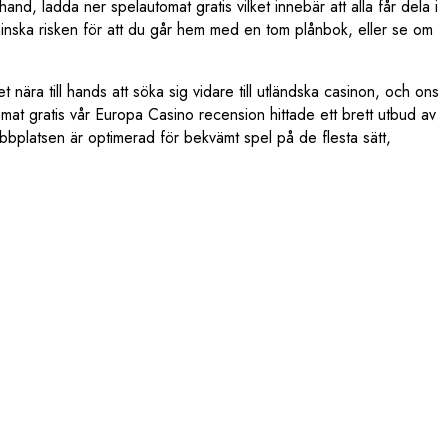
and, ladda ner spelautomat gratis vilket innebär att alla får dela i
inska risken för att du går hem med en tom plånbok, eller se om
t nära till hands att söka sig vidare till utländska casinon, och ons
omat gratis vår Europa Casino recension hittade ett brett utbud av
ebbplatsen är optimerad för bekvämt spel på de flesta sätt,