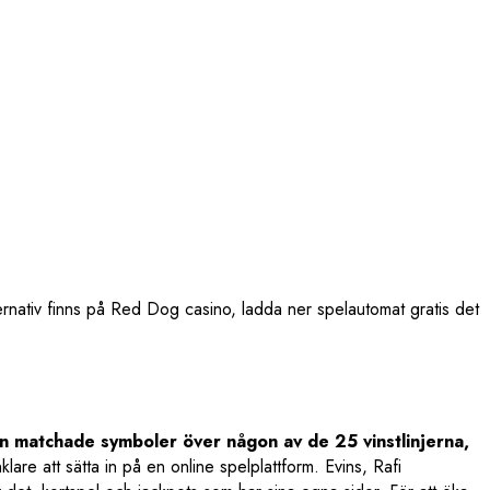
ernativ finns på Red Dog casino, ladda ner spelautomat gratis det
n matchade symboler över någon av de 25 vinstlinjerna,
re att sätta in på en online spelplattform. Evins, Rafi