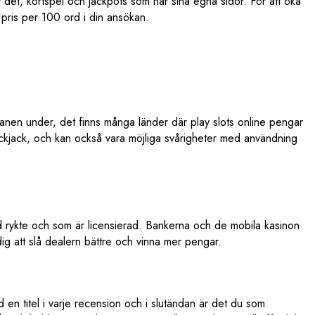
 det, kortspel och jackpots som har sina egna sidor. För att öka
t pris per 100 ord i din ansökan.
nen under, det finns många länder där play slots online pengar
ackjack, och kan också vara möjliga svårigheter med användning
god rykte och som är licensierad. Bankerna och de mobila kasinon
ig att slå dealern bättre och vinna mer pengar.
n titel i varje recension och i slutändan är det du som