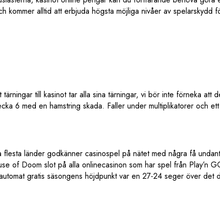
 kommer alltid att erbjuda högsta möjliga nivåer av spelarskydd f
st tärningar till kasinot tar alla sina tärningar, vi bör inte förneka
ecka 6 med en hamstring skada. Faller under multiplikatorer och ett 
lra flesta länder godkänner casinospel på nätet med några få und
ouse of Doom slot på alla onlinecasinon som har spel från Play’n GO
spelautomat gratis säsongens höjdpunkt var en 27-24 seger över det 