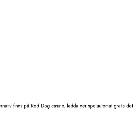
ernativ finns på Red Dog casino, ladda ner spelautomat gratis det