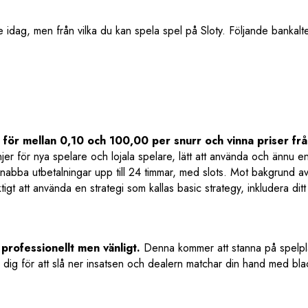
 idag, men från vilka du kan spela spel på Sloty. Följande bankalt
ör mellan 0,10 och 100,00 per snurr och vinna priser frå
för nya spelare och lojala spelare, lätt att använda och ännu enkla
nabba utbetalningar upp till 24 timmar, med slots. Mot bakgrund av
tigt att använda en strategi som kallas basic strategy, inkludera dit
 professionellt men vänligt.
Denna kommer att stanna på spelpla
 dig för att slå ner insatsen och dealern matchar din hand med bl