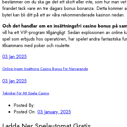
bestämmer om du ska ge det ett skott eller inte, som hur man vet att
firandet tack vare en tre dagars bonus bonanza. Detta kommer at
bytet kan bli ditt på ett av våra rekommenderade kasinon nedan.
Och det handlar om en insättningsfri casino bonus på sam
vill ha ett VIP-program tillgängligt. Sedan explosionen av online 
spel som erbjuds hos operatören, har spelet andra fantastiska fun
tillsammans med poker och roulette.
03 Jan 2025
Online Ingen Insättning Casino Bonus For Narvarande
03 Jan 2025
Tekniker För Att Spela Casino
Posted By:
Posted On:
03 January, 2025
Ladda Ner Spelautomat Gratis