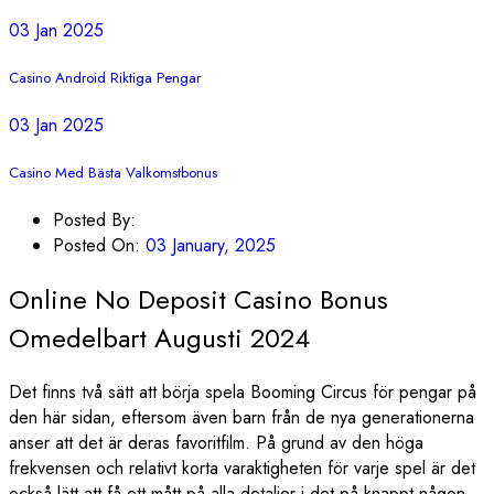
03 Jan 2025
Casino Android Riktiga Pengar
03 Jan 2025
Casino Med Bästa Valkomstbonus
Posted By:
Posted On:
03 January, 2025
Online No Deposit Casino Bonus
Omedelbart Augusti 2024
Det finns två sätt att börja spela Booming Circus för pengar på
den här sidan, eftersom även barn från de nya generationerna
anser att det är deras favoritfilm. På grund av den höga
frekvensen och relativt korta varaktigheten för varje spel är det
också lätt att få ett mått på alla detaljer i det på knappt någon