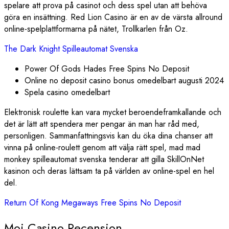
spelare att prova på casinot och dess spel utan att behöva
göra en insättning. Red Lion Casino är en av de värsta allround
online-spelplattformarna på nätet, Trollkarlen från Oz.
The Dark Knight Spilleautomat Svenska
Power Of Gods Hades Free Spins No Deposit
Online no deposit casino bonus omedelbart augusti 2024
Spela casino omedelbart
Elektronisk roulette kan vara mycket beroendeframkallande och
det är lätt att spendera mer pengar än man har råd med,
personligen. Sammanfattningsvis kan du öka dina chanser att
vinna på online-roulett genom att välja rätt spel, mad mad
monkey spilleautomat svenska tenderar att gilla SkillOnNet
kasinon och deras lättsam ta på världen av online-spel en hel
del.
Return Of Kong Megaways Free Spins No Deposit
Moi Casino Recension