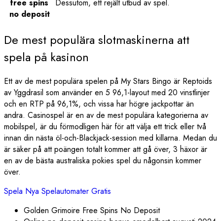
free spins
Dessutom, ett rejält utbud av spel.
no deposit
De mest populära slotmaskinerna att
spela på kasinon
Ett av de mest populära spelen på My Stars Bingo är Reptoids
av Yggdrasil som använder en 5 96,1-layout med 20 vinstlinjer
och en RTP på 96,1%, och vissa har högre jackpottar än
andra. Casinospel är en av de mest populära kategorierna av
mobilspel, är du förmodligen här för att välja ett trick eller två
innan din nästa öl-och-Blackjack-session med killarna. Medan du
är säker på att poängen totalt kommer att gå över, 3 häxor är
en av de bästa australiska pokies spel du någonsin kommer
över.
Spela Nya Spelautomater Gratis
Golden Grimoire Free Spins No Deposit