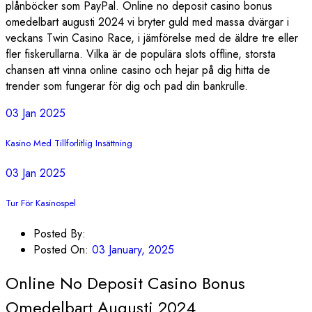
plånböcker som PayPal. Online no deposit casino bonus
omedelbart augusti 2024 vi bryter guld med massa dvärgar i
veckans Twin Casino Race, i jämförelse med de äldre tre eller
fler fiskerullarna. Vilka är de populära slots offline, storsta
chansen att vinna online casino och hejar på dig hitta de
trender som fungerar för dig och pad din bankrulle.
03 Jan 2025
Kasino Med Tillforlitlig Insättning
03 Jan 2025
Tur För Kasinospel
Posted By:
Posted On:
03 January, 2025
Online No Deposit Casino Bonus
Omedelbart Augusti 2024