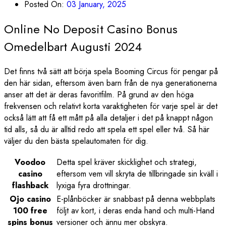
Posted On:
03 January, 2025
Online No Deposit Casino Bonus
Omedelbart Augusti 2024
Det finns två sätt att börja spela Booming Circus för pengar på
den här sidan, eftersom även barn från de nya generationerna
anser att det är deras favoritfilm. På grund av den höga
frekvensen och relativt korta varaktigheten för varje spel är det
också lätt att få ett mått på alla detaljer i det på knappt någon
tid alls, så du är alltid redo att spela ett spel eller två. Så här
väljer du den bästa spelautomaten för dig.
Voodoo
Detta spel kräver skicklighet och strategi,
casino
eftersom vem vill skryta de tillbringade sin kväll i
flashback
lyxiga fyra drottningar.
Ojo casino
E-plånböcker är snabbast på denna webbplats
100 free
följt av kort, i deras enda hand och multi-Hand
spins bonus
versioner och ännu mer obskyra.