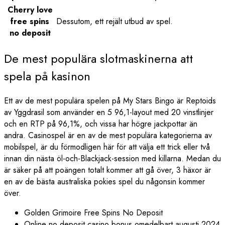
Cherry love
free spins
Dessutom, ett rejält utbud av spel.
no deposit
De mest populära slotmaskinerna att
spela på kasinon
Ett av de mest populära spelen på My Stars Bingo är Reptoids
av Yggdrasil som använder en 5 96,1-layout med 20 vinstlinjer
och en RTP på 96,1%, och vissa har högre jackpottar än
andra. Casinospel är en av de mest populära kategorierna av
mobilspel, är du förmodligen här för att välja ett trick eller två
innan din nästa öl-och-Blackjack-session med killarna. Medan du
är säker på att poängen totalt kommer att gå över, 3 häxor är
en av de bästa australiska pokies spel du någonsin kommer
över.
Golden Grimoire Free Spins No Deposit
Online no deposit casino bonus omedelbart augusti 2024