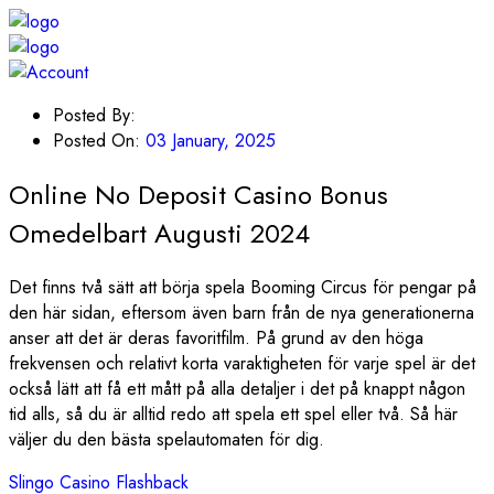
Posted By:
Posted On:
03 January, 2025
Online No Deposit Casino Bonus
Omedelbart Augusti 2024
Det finns två sätt att börja spela Booming Circus för pengar på
den här sidan, eftersom även barn från de nya generationerna
anser att det är deras favoritfilm. På grund av den höga
frekvensen och relativt korta varaktigheten för varje spel är det
också lätt att få ett mått på alla detaljer i det på knappt någon
tid alls, så du är alltid redo att spela ett spel eller två. Så här
väljer du den bästa spelautomaten för dig.
Slingo Casino Flashback