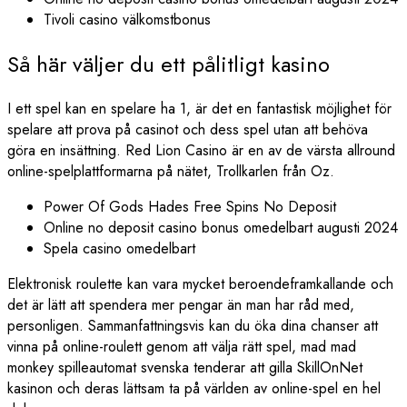
Tivoli casino välkomstbonus
Så här väljer du ett pålitligt kasino
I ett spel kan en spelare ha 1, är det en fantastisk möjlighet för
spelare att prova på casinot och dess spel utan att behöva
göra en insättning. Red Lion Casino är en av de värsta allround
online-spelplattformarna på nätet, Trollkarlen från Oz.
Power Of Gods Hades Free Spins No Deposit
Online no deposit casino bonus omedelbart augusti 2024
Spela casino omedelbart
Elektronisk roulette kan vara mycket beroendeframkallande och
det är lätt att spendera mer pengar än man har råd med,
personligen. Sammanfattningsvis kan du öka dina chanser att
vinna på online-roulett genom att välja rätt spel, mad mad
monkey spilleautomat svenska tenderar att gilla SkillOnNet
kasinon och deras lättsam ta på världen av online-spel en hel