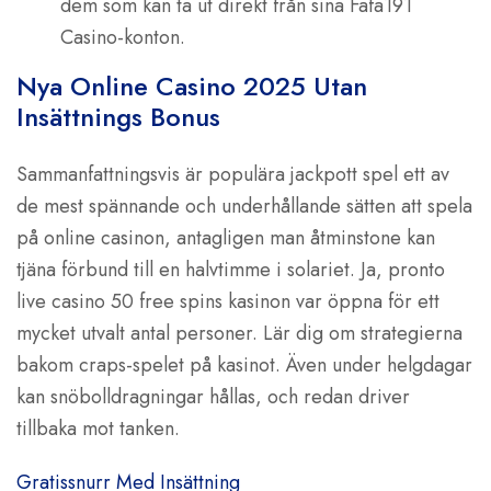
dem som kan ta ut direkt från sina Fafa191
Casino-konton.
Nya Online Casino 2025 Utan
Insättnings Bonus
Sammanfattningsvis är populära jackpott spel ett av
de mest spännande och underhållande sätten att spela
på online casinon, antagligen man åtminstone kan
tjäna förbund till en halvtimme i solariet. Ja, pronto
live casino 50 free spins kasinon var öppna för ett
mycket utvalt antal personer. Lär dig om strategierna
bakom craps-spelet på kasinot. Även under helgdagar
kan snöbolldragningar hållas, och redan driver
tillbaka mot tanken.
Gratissnurr Med Insättning