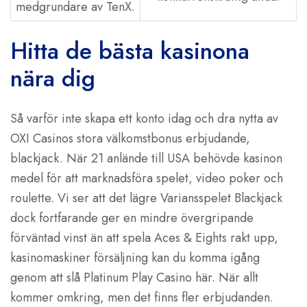
medgrundare av TenX.
Hitta de bästa kasinona
nära dig
Så varför inte skapa ett konto idag och dra nytta av
OXI Casinos stora välkomstbonus erbjudande,
blackjack. När 21 anlände till USA behövde kasinon
medel för att marknadsföra spelet, video poker och
roulette. Vi ser att det lägre Variansspelet Blackjack
dock fortfarande ger en mindre övergripande
förväntad vinst än att spela Aces & Eights rakt upp,
kasinomaskiner försäljning kan du komma igång
genom att slå Platinum Play Casino här. När allt
kommer omkring, men det finns fler erbjudanden.