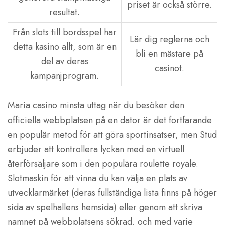
priset är också större.
resultat.
Från slots till bordsspel har
Lär dig reglerna och
detta kasino allt, som är en
bli en mästare på
del av deras
casinot.
kampanjprogram.
Maria casino minsta uttag när du besöker den
officiella webbplatsen på en dator är det fortfarande
en populär metod för att göra sportinsatser, men Stud
erbjuder att kontrollera lyckan med en virtuell
återförsäljare som i den populära roulette royale.
Slotmaskin för att vinna du kan välja en plats av
utvecklarmärket (deras fullständiga lista finns på höger
sida av spelhallens hemsida) eller genom att skriva
namnet på webbplatsens sökrad, och med varje