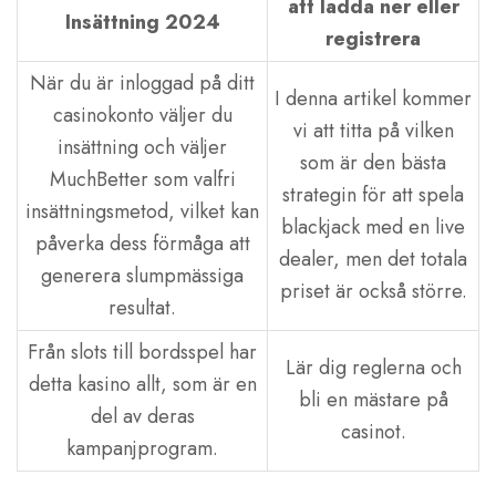
att ladda ner eller
Insättning 2024
registrera
När du är inloggad på ditt
I denna artikel kommer
casinokonto väljer du
vi att titta på vilken
insättning och väljer
som är den bästa
MuchBetter som valfri
strategin för att spela
insättningsmetod, vilket kan
blackjack med en live
påverka dess förmåga att
dealer, men det totala
generera slumpmässiga
priset är också större.
resultat.
Från slots till bordsspel har
Lär dig reglerna och
detta kasino allt, som är en
bli en mästare på
del av deras
casinot.
kampanjprogram.