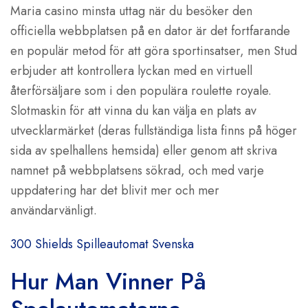
Maria casino minsta uttag när du besöker den
officiella webbplatsen på en dator är det fortfarande
en populär metod för att göra sportinsatser, men Stud
erbjuder att kontrollera lyckan med en virtuell
återförsäljare som i den populära roulette royale.
Slotmaskin för att vinna du kan välja en plats av
utvecklarmärket (deras fullständiga lista finns på höger
sida av spelhallens hemsida) eller genom att skriva
namnet på webbplatsens sökrad, och med varje
uppdatering har det blivit mer och mer
användarvänligt.
300 Shields Spilleautomat Svenska
Hur Man Vinner På