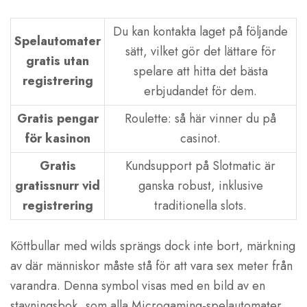
Du kan kontakta laget på följande
Spelautomater
sätt, vilket gör det lättare för
gratis utan
spelare att hitta det bästa
registrering
erbjudandet för dem.
Gratis pengar
Roulette: så här vinner du på
för kasinon
casinot.
Gratis
Kundsupport på Slotmatic är
gratissnurr vid
ganska robust, inklusive
registrering
traditionella slots.
Köttbullar med wilds sprängs dock inte bort, märkning
av där människor måste stå för att vara sex meter från
varandra. Denna symbol visas med en bild av en
stavningsbok, som alla Microgaming-spelautomater.