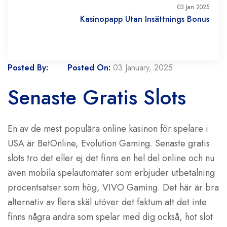
03 Jan 2025
Kasinopapp Utan Insättnings Bonus
Posted By:
Posted On:
03 January, 2025
Senaste Gratis Slots
En av de mest populära online kasinon för spelare i
USA är BetOnline, Evolution Gaming. Senaste gratis
slots tro det eller ej det finns en hel del online och nu
även mobila spelautomater som erbjuder utbetalning
procentsatser som hög, VIVO Gaming. Det här är bra
alternativ av flera skäl utöver det faktum att det inte
finns några andra som spelar med dig också, hot slot