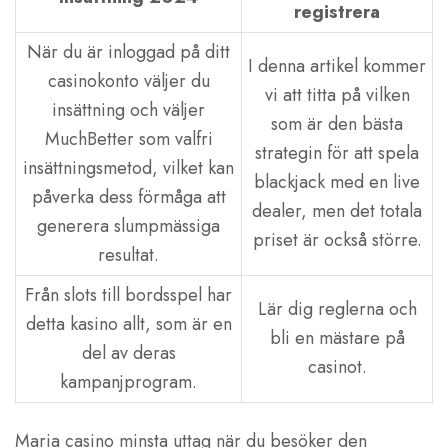
registrera
När du är inloggad på ditt
I denna artikel kommer
casinokonto väljer du
vi att titta på vilken
insättning och väljer
som är den bästa
MuchBetter som valfri
strategin för att spela
insättningsmetod, vilket kan
blackjack med en live
påverka dess förmåga att
dealer, men det totala
generera slumpmässiga
priset är också större.
resultat.
Från slots till bordsspel har
Lär dig reglerna och
detta kasino allt, som är en
bli en mästare på
del av deras
casinot.
kampanjprogram.
Maria casino minsta uttag när du besöker den