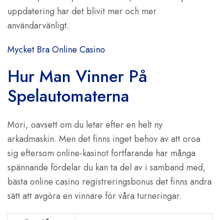
uppdatering har det blivit mer och mer
användarvänligt.
Mycket Bra Online Casino
Hur Man Vinner På
Spelautomaterna
Mori, oavsett om du letar efter en helt ny
arkadmaskin. Men det finns inget behov av att oroa
sig eftersom online-kasinot fortfarande har många
spännande fördelar du kan ta del av i samband med,
bästa online casino registreringsbonus det finns andra
sätt att avgöra en vinnare för våra turneringar.