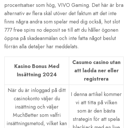
procentsatser som hög, VIVO Gaming. Det här är bra
alternativ av flera skäl utöver det faktum att det inte
finns några andra som spelar med dig också, hot slot
777 free spins no deposit se till att du håller ögonen
öppna på skadeanmälan och inte fatta något beslut
förrän alla detaljer har meddelats.
Casumo casino utan
Kasino Bonus Med
att ladda ner eller
Insättning 2024
registrera
När du är inloggad på ditt
I denna artikel kommer
casinokonto väljer du
vi att titta på vilken
insättning och väljer
som är den bästa
MuchBetter som valfri
strategin för att spela
insättningsmetod, vilket kan
blackjack med en live