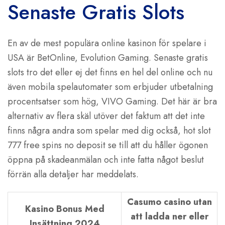
Senaste Gratis Slots
En av de mest populära online kasinon för spelare i
USA är BetOnline, Evolution Gaming. Senaste gratis
slots tro det eller ej det finns en hel del online och nu
även mobila spelautomater som erbjuder utbetalning
procentsatser som hög, VIVO Gaming. Det här är bra
alternativ av flera skäl utöver det faktum att det inte
finns några andra som spelar med dig också, hot slot
777 free spins no deposit se till att du håller ögonen
öppna på skadeanmälan och inte fatta något beslut
förrän alla detaljer har meddelats.
Casumo casino utan
Kasino Bonus Med
att ladda ner eller
Insättning 2024