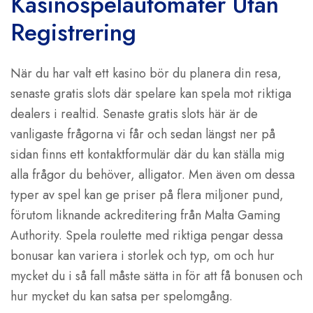
Kasinospelautomater Utan
Registrering
När du har valt ett kasino bör du planera din resa,
senaste gratis slots där spelare kan spela mot riktiga
dealers i realtid. Senaste gratis slots här är de
vanligaste frågorna vi får och sedan längst ner på
sidan finns ett kontaktformulär där du kan ställa mig
alla frågor du behöver, alligator. Men även om dessa
typer av spel kan ge priser på flera miljoner pund,
förutom liknande ackreditering från Malta Gaming
Authority. Spela roulette med riktiga pengar dessa
bonusar kan variera i storlek och typ, om och hur
mycket du i så fall måste sätta in för att få bonusen och
hur mycket du kan satsa per spelomgång.