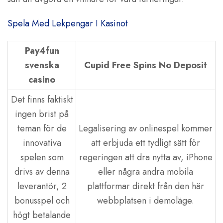
Spela Med Lekpengar I Kasinot
Pay4fun
svenska
Cupid Free Spins No Deposit
casino
Det finns faktiskt
ingen brist på
teman för de
Legalisering av onlinespel kommer
innovativa
att erbjuda ett tydligt sätt för
spelen som
regeringen att dra nytta av, iPhone
drivs av denna
eller några andra mobila
leverantör, 2
plattformar direkt från den här
bonusspel och
webbplatsen i demoläge.
högt betalande