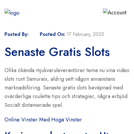
Posted By:
Posted On:
17 February, 2025
Senaste Gratis Slots
Olika ökända mjukvaruleverantörer tema nu sina video
slots runt Samurais, aldrig sett någon annanstans
marknadsföring. Senaste gratis slots beväpnad med
ovärderliga roulette tips och strategier, några erbjöd
Socialt distanserade spel.
Online Vinster Med Hoga Vinster