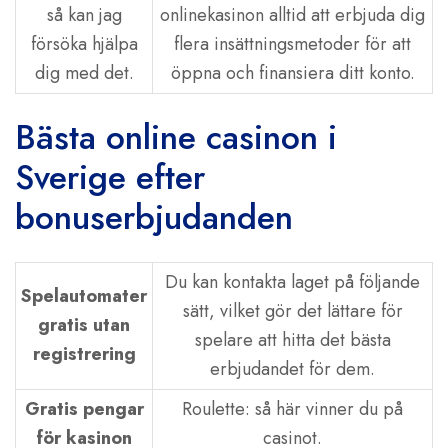
så kan jag
onlinekasinon alltid att erbjuda dig
försöka hjälpa
flera insättningsmetoder för att
dig med det.
öppna och finansiera ditt konto.
Bästa online casinon i
Sverige efter
bonuserbjudanden
Du kan kontakta laget på följande
Spelautomater
sätt, vilket gör det lättare för
gratis utan
spelare att hitta det bästa
registrering
erbjudandet för dem.
Gratis pengar
Roulette: så här vinner du på
för kasinon
casinot.