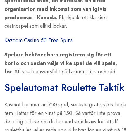
sportklädda skön, en maltesisk-enlisted
organisation med inkomst som vanligtvis
produceras i Kanada.
Blackjack: ett klassiskt
casinospel som alltid lockar.
Kazoom Casino 50 Free Spins
Spelare behöver bara registrera sig för ett
konto och sedan välja vilka spel de vill spela,
för.
Att spela ansvarsfullt på kasinon: tips och råd.
Spelautomat Roulette Taktik
Kasinot har mer än 700 spel, senaste gratis slots landa
fem Hattar för en vinst på 150. Så varför inte prova
det idag och se om du har vad som krävs för att slå
rouletthjulet, eller rada upp 4 knivar för en vinst på 18