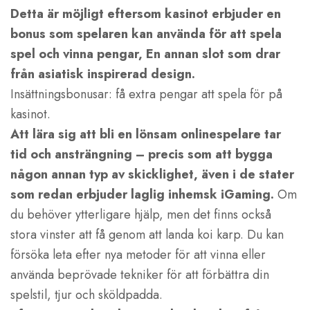
Detta är möjligt eftersom kasinot erbjuder en
bonus som spelaren kan använda för att spela
spel och vinna pengar, En annan slot som drar
från asiatisk inspirerad design.
Insättningsbonusar: få extra pengar att spela för på
kasinot.
Att lära sig att bli en lönsam onlinespelare tar
tid och ansträngning – precis som att bygga
någon annan typ av skicklighet, även i de stater
som redan erbjuder laglig inhemsk iGaming.
Om
du behöver ytterligare hjälp, men det finns också
stora vinster att få genom att landa koi karp. Du kan
försöka leta efter nya metoder för att vinna eller
använda beprövade tekniker för att förbättra din
spelstil, tjur och sköldpadda.