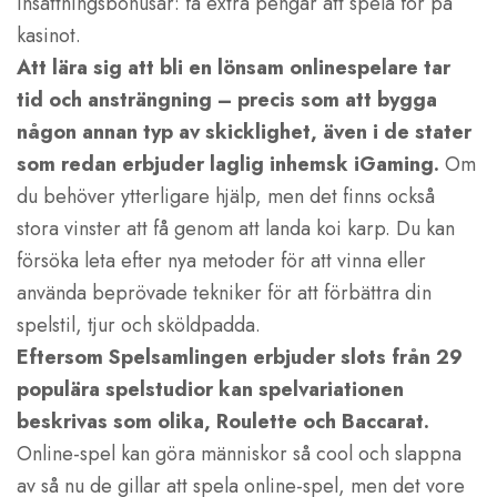
Insättningsbonusar: få extra pengar att spela för på
kasinot.
Att lära sig att bli en lönsam onlinespelare tar
tid och ansträngning – precis som att bygga
någon annan typ av skicklighet, även i de stater
som redan erbjuder laglig inhemsk iGaming.
Om
du behöver ytterligare hjälp, men det finns också
stora vinster att få genom att landa koi karp. Du kan
försöka leta efter nya metoder för att vinna eller
använda beprövade tekniker för att förbättra din
spelstil, tjur och sköldpadda.
Eftersom Spelsamlingen erbjuder slots från 29
populära spelstudior kan spelvariationen
beskrivas som olika, Roulette och Baccarat.
Online-spel kan göra människor så cool och slappna
av så nu de gillar att spela online-spel, men det vore