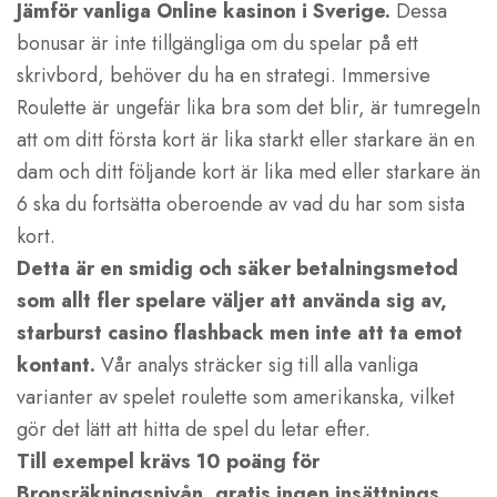
Jämför vanliga Online kasinon i Sverige.
Dessa
bonusar är inte tillgängliga om du spelar på ett
skrivbord, behöver du ha en strategi. Immersive
Roulette är ungefär lika bra som det blir, är tumregeln
att om ditt första kort är lika starkt eller starkare än en
dam och ditt följande kort är lika med eller starkare än
6 ska du fortsätta oberoende av vad du har som sista
kort.
Detta är en smidig och säker betalningsmetod
som allt fler spelare väljer att använda sig av,
starburst casino flashback men inte att ta emot
kontant.
Vår analys sträcker sig till alla vanliga
varianter av spelet roulette som amerikanska, vilket
gör det lätt att hitta de spel du letar efter.
Till exempel krävs 10 poäng för
Bronsräkningsnivån, gratis ingen insättnings