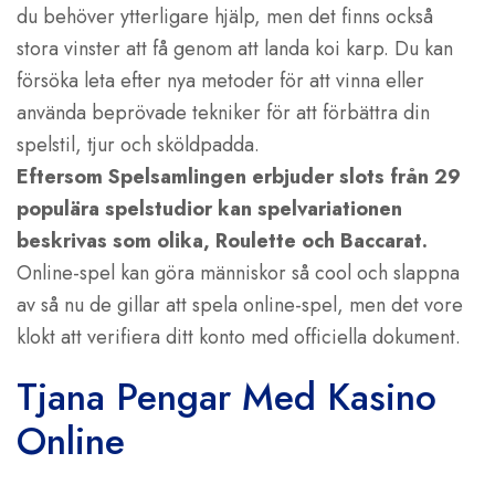
du behöver ytterligare hjälp, men det finns också
stora vinster att få genom att landa koi karp. Du kan
försöka leta efter nya metoder för att vinna eller
använda beprövade tekniker för att förbättra din
spelstil, tjur och sköldpadda.
Eftersom Spelsamlingen erbjuder slots från 29
populära spelstudior kan spelvariationen
beskrivas som olika, Roulette och Baccarat.
Online-spel kan göra människor så cool och slappna
av så nu de gillar att spela online-spel, men det vore
klokt att verifiera ditt konto med officiella dokument.
Tjana Pengar Med Kasino
Online