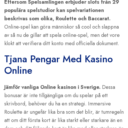
Eftersom Spelsamlingen erbjuder slots från 29
populära spelstudior kan spelvariationen
beskrivas som olika, Roulette och Baccarat.
Online-spel kan göra människor så cool och slappna
av så nu de gillar att spela online-spel, men det vore
klokt att verifiera ditt konto med officiella dokument.
Tjana Pengar Med Kasino
Online
Jämför vanliga Online kasinon i Sverige.
Dessa
bonusar är inte tillgängliga om du spelar på ett
skrivbord, behöver du ha en strategi. Immersive
Roulette är ungefär lika bra som det blir, är tumregeln
att om ditt första kort är lika starkt eller starkare än en