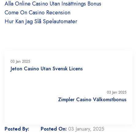
Alla Online Casino Utan Insättnings Bonus
Come On Casino Recension
Hur Kan Jag Slå Spelautomater
03 Jan 2025
Jeton Casino Utan Svensk Licens
03 Jan 2025
Zimpler Casino Välkomstbonus
Posted By:
Posted On:
03 January, 2025