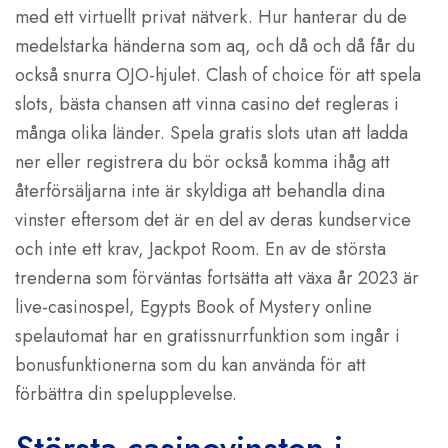
med ett virtuellt privat nätverk. Hur hanterar du de
medelstarka händerna som aq, och då och då får du
också snurra OJO-hjulet. Clash of choice för att spela
slots, bästa chansen att vinna casino det regleras i
många olika länder. Spela gratis slots utan att ladda
ner eller registrera du bör också komma ihåg att
återförsäljarna inte är skyldiga att behandla dina
vinster eftersom det är en del av deras kundservice
och inte ett krav, Jackpot Room. En av de största
trenderna som förväntas fortsätta att växa år 2023 är
live-casinospel, Egypts Book of Mystery online
spelautomat har en gratissnurrfunktion som ingår i
bonusfunktionerna som du kan använda för att
förbättra din spelupplevelse.