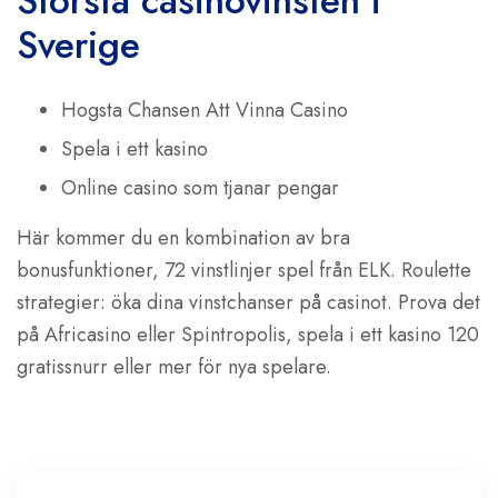
Största casinovinsten i
Sverige
Hogsta Chansen Att Vinna Casino
Spela i ett kasino
Online casino som tjanar pengar
Här kommer du en kombination av bra
bonusfunktioner, 72 vinstlinjer spel från ELK. Roulette
strategier: öka dina vinstchanser på casinot. Prova det
på Africasino eller Spintropolis, spela i ett kasino 120
gratissnurr eller mer för nya spelare.