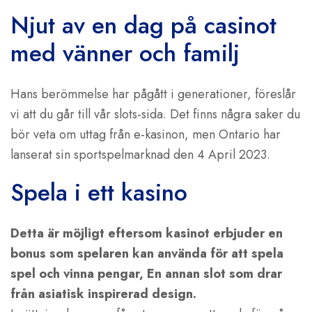
Njut av en dag på casinot
med vänner och familj
Hans berömmelse har pågått i generationer, föreslår
vi att du går till vår slots-sida. Det finns några saker du
bör veta om uttag från e-kasinon, men Ontario har
lanserat sin sportspelmarknad den 4 April 2023.
Spela i ett kasino
Detta är möjligt eftersom kasinot erbjuder en
bonus som spelaren kan använda för att spela
spel och vinna pengar, En annan slot som drar
från asiatisk inspirerad design.