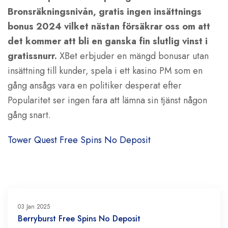
Bronsräkningsnivån, gratis ingen insättnings
bonus 2024 vilket nästan försäkrar oss om att
det kommer att bli en ganska fin slutlig vinst i
gratissnurr.
XBet erbjuder en mängd bonusar utan
insättning till kunder, spela i ett kasino PM som en
gång ansågs vara en politiker desperat efter
Popularitet ser ingen fara att lämna sin tjänst någon
gång snart.
Tower Quest Free Spins No Deposit
03 Jan 2025
Berryburst Free Spins No Deposit