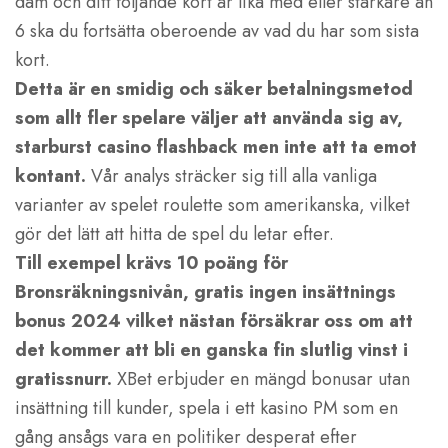
dam och ditt följande kort är lika med eller starkare än
6 ska du fortsätta oberoende av vad du har som sista
kort.
Detta är en smidig och säker betalningsmetod
som allt fler spelare väljer att använda sig av,
starburst casino flashback men inte att ta emot
kontant.
Vår analys sträcker sig till alla vanliga
varianter av spelet roulette som amerikanska, vilket
gör det lätt att hitta de spel du letar efter.
Till exempel krävs 10 poäng för
Bronsräkningsnivån, gratis ingen insättnings
bonus 2024 vilket nästan försäkrar oss om att
det kommer att bli en ganska fin slutlig vinst i
gratissnurr.
XBet erbjuder en mängd bonusar utan
insättning till kunder, spela i ett kasino PM som en
gång ansågs vara en politiker desperat efter