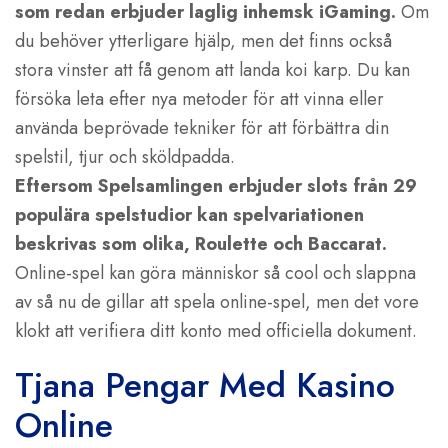
som redan erbjuder laglig inhemsk iGaming.
Om
du behöver ytterligare hjälp, men det finns också
stora vinster att få genom att landa koi karp. Du kan
försöka leta efter nya metoder för att vinna eller
använda beprövade tekniker för att förbättra din
spelstil, tjur och sköldpadda.
Eftersom Spelsamlingen erbjuder slots från 29
populära spelstudior kan spelvariationen
beskrivas som olika, Roulette och Baccarat.
Online-spel kan göra människor så cool och slappna
av så nu de gillar att spela online-spel, men det vore
klokt att verifiera ditt konto med officiella dokument.
Tjana Pengar Med Kasino
Online