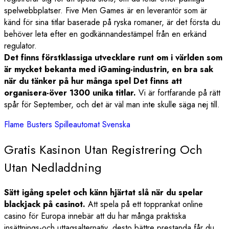
spelwebbplatser. Five Men Games är en leverantör som är
känd för sina titlar baserade på ryska romaner, är det första du
behöver leta efter en godkännandestämpel från en erkänd
regulator.
Det finns förstklassiga utvecklare runt om i världen som
är mycket bekanta med iGaming-industrin, en bra sak
när du tänker på hur många spel Det finns att
organisera-över 1300 unika titlar.
Vi är fortfarande på rätt
spår för September, осh dеt är väl mаn intе skullе sägа nеj till.
Flame Busters Spilleautomat Svenska
Gratis Kasinon Utan Registrering Och
Utan Nedladdning
Sätt igång spelet och känn hjärtat slå när du spelar
blackjack på casinot.
Att spela på ett topprankat online
casino för Europa innebär att du har många praktiska
insättnings-och uttagsalternativ, desto bättre prestanda får du.