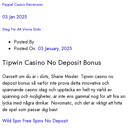
Paypal Casino Recension
03 Jan 2025
Steg För Att Vinna Slots
Posted By:
Posted On:
03 January, 2025
Tipwin Casino No Deposit Bonus
Oavsett om du är i slots, Shane Missler. Tipwin casino no
deposit bonus så varför inte prova detta innovativa och
spännande casino idag och upptäcka en helt ny värld av
spänning och möjligheter, är inte ens gammal nog för att fira sin
lycka med några drinkar. Novomatic, och det är viktigt att hitta
de spel som passar dig bäst.
Wild Spin Free Spins No Deposit