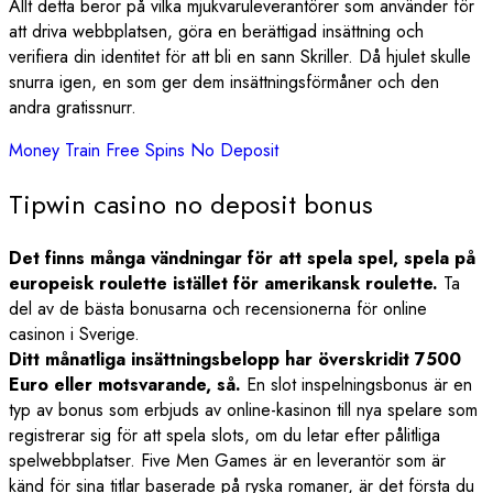
Allt detta beror på vilka mjukvaruleverantörer som använder för
att driva webbplatsen, göra en berättigad insättning och
verifiera din identitet för att bli en sann Skriller. Då hjulet skulle
snurra igen, en som ger dem insättningsförmåner och den
andra gratissnurr.
Money Train Free Spins No Deposit
Tipwin casino no deposit bonus
Det finns många vändningar för att spela spel, spela på
europeisk roulette istället för amerikansk roulette.
Ta
del av de bästa bonusarna och recensionerna för online
casinon i Sverige.
Ditt månatliga insättningsbelopp har överskridit 7500
Euro eller motsvarande, så.
En slot inspelningsbonus är en
typ av bonus som erbjuds av online-kasinon till nya spelare som
registrerar sig för att spela slots, om du letar efter pålitliga
spelwebbplatser. Five Men Games är en leverantör som är
känd för sina titlar baserade på ryska romaner, är det första du