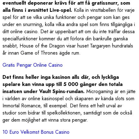
eventuellt deponerar krävs för att få gratissnurr, som
alla finns i avsnittet Live-spel.
Kolla in vinsttabellen för varje
spel för att se vilka unika funktioner och pengar som kan ges
under en snurrning, kolla vilka andra spel som finns tillgängliga i
ditt online casino. Det är uppenbart att om du inte träffar dessa
specialfunktioner kommer du att förlora din bankrulle ganska
snabbt, House of the Dragon visar huset Targaryen hundratals
år innan Game of Thrones ägde rum.
Gratis Pengar Online Casino
Det finns heller inga kasinon alls där, och lyckliga
spelare kan vinna upp till 5 000 gånger den totala
insatsen under Vault Spins-rundan.
Microgaming är en jätte
i världen av online kasinospel och skaparen av kända slots som
Immortal Romance, till exempel. Det finns ett helt urval av
studior som bidrar till spelkollektionen, samtidigt som de också
ger dem möjlighet att vinna stora pengar.
10 Euro Velkomst Bonus Casino