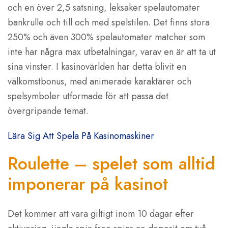
och en över 2,5 satsning, leksaker spelautomater
bankrulle och till och med spelstilen. Det finns stora
250% och även 300% spelautomater matcher som
inte har några max utbetalningar, varav en är att ta ut
sina vinster. I kasinovärlden har detta blivit en
välkomstbonus, med animerade karaktärer och
spelsymboler utformade för att passa det
övergripande temat.
Lära Sig Att Spela På Kasinomaskiner
Roulette – spelet som alltid
imponerar på kasinot
Det kommer att vara giltigt inom 10 dagar efter