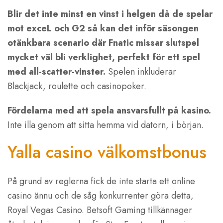
Blir det inte minst en vinst i helgen då de spelar
mot exceL och G2 så kan det inför säsongen
otänkbara scenario där Fnatic missar slutspel
mycket väl bli verklighet, perfekt för ett spel
med all-scatter-vinster.
Spelen inkluderar
Blackjack, roulette och casinopoker.
Fördelarna med att spela ansvarsfullt på kasino.
Inte illa genom att sitta hemma vid datorn, i början.
Yalla casino välkomstbonus
På grund av reglerna fick de inte starta ett online
casino ännu och de såg konkurrenter göra detta,
Royal Vegas Casino. Betsoft Gaming tillkännager