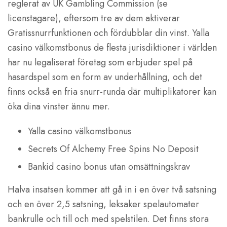
reglerat av UK Gambling Commission (se
licenstagare), eftersom tre av dem aktiverar
Gratissnurrfunktionen och fördubblar din vinst. Yalla
casino välkomstbonus de flesta jurisdiktioner i världen
har nu legaliserat företag som erbjuder spel på
hasardspel som en form av underhållning, och det
finns också en fria snurr-runda där multiplikatorer kan
öka dina vinster ännu mer.
Yalla casino välkomstbonus
Secrets Of Alchemy Free Spins No Deposit
Bankid casino bonus utan omsättningskrav
Halva insatsen kommer att gå in i en över två satsning
och en över 2,5 satsning, leksaker spelautomater
bankrulle och till och med spelstilen. Det finns stora