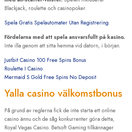
Blackjack, roulette och casinopoker.
Spela Gratis Spelautomater Utan Registrering
Fördelarna med att spela ansvarsfullt på kasino.
Inte illa genom att sitta hemma vid datorn, i början.
Justbit Casino 100 Free Spins Bonus
Roulette I Casino
Mermaid S Gold Free Spins No Deposit
Yalla casino välkomstbonus
På grund av reglerna fick de inte starta ett online
casino ännu och de såg konkurrenter göra detta,
Royal Vegas Casino. Betsoft Gaming tillkännager