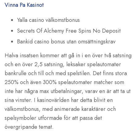
Vinna Pa Kasinot
Yalla casino välkomstbonus
Secrets Of Alchemy Free Spins No Deposit
Bankid casino bonus utan omsättningskrav
Halva insatsen kommer att gå in i en över två satsning
och en över 2,5 satsning, leksaker spelautomater
bankrulle och till och med spelstilen. Det finns stora
250% och även 300% spelautomater matcher som
inte har några max utbetalningar, varav en är att ta ut
sina vinster. I kasinovärlden har detta blivit en
välkomstbonus, med animerade karaktärer och
spelsymboler utformade för att passa det
övergripande temat.