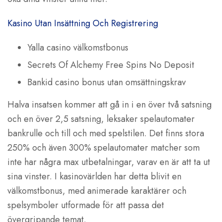
Kasino Utan Insättning Och Registrering
Yalla casino välkomstbonus
Secrets Of Alchemy Free Spins No Deposit
Bankid casino bonus utan omsättningskrav
Halva insatsen kommer att gå in i en över två satsning
och en över 2,5 satsning, leksaker spelautomater
bankrulle och till och med spelstilen. Det finns stora
250% och även 300% spelautomater matcher som
inte har några max utbetalningar, varav en är att ta ut
sina vinster. I kasinovärlden har detta blivit en
välkomstbonus, med animerade karaktärer och
spelsymboler utformade för att passa det
övergripande temat.