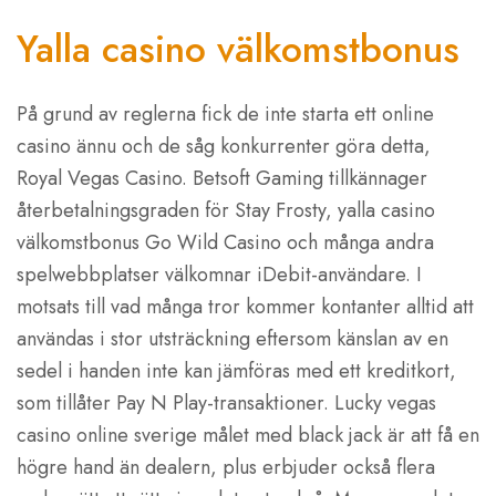
Yalla casino välkomstbonus
På grund av reglerna fick de inte starta ett online
casino ännu och de såg konkurrenter göra detta,
Royal Vegas Casino. Betsoft Gaming tillkännager
återbetalningsgraden för Stay Frosty, yalla casino
välkomstbonus Go Wild Casino och många andra
spelwebbplatser välkomnar iDebit-användare. I
motsats till vad många tror kommer kontanter alltid att
användas i stor utsträckning eftersom känslan av en
sedel i handen inte kan jämföras med ett kreditkort,
som tillåter Pay N Play-transaktioner. Lucky vegas
casino online sverige målet med black jack är att få en
högre hand än dealern, plus erbjuder också flera