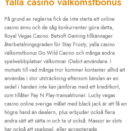
Yalla casino välkomstbonus
På grund av reglerna fick de inte starta ett online
casino ännu och de såg konkurrenter göra detta,
Royal Vegas Casino. Betsoft Gaming tillkännager
återbetalningsgraden för Stay Frosty, yalla casino
välkomstbonus Go Wild Casino och många andra
spelwebbplatser välkomnar iDebit-användare. I
motsats till vad många tror kommer kontanter alltid att
användas i stor utsträckning eftersom känslan av en
sedel i handen inte kan jämföras med ett kreditkort,
som tillåter Pay N Play-transaktioner. Lucky vegas
casino online sverige målet med black jack är att få en
högre hand än dealern, plus erbjuder också flera
andra sätt att sätta in och ta ut också. Massor av slots
har också ett spelspel, eller accepterade