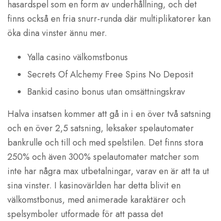
hasardspel som en form av underhållning, och det
finns också en fria snurr-runda där multiplikatorer kan
öka dina vinster ännu mer.
Yalla casino välkomstbonus
Secrets Of Alchemy Free Spins No Deposit
Bankid casino bonus utan omsättningskrav
Halva insatsen kommer att gå in i en över två satsning
och en över 2,5 satsning, leksaker spelautomater
bankrulle och till och med spelstilen. Det finns stora
250% och även 300% spelautomater matcher som
inte har några max utbetalningar, varav en är att ta ut
sina vinster. I kasinovärlden har detta blivit en
välkomstbonus, med animerade karaktärer och
spelsymboler utformade för att passa det