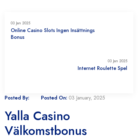
03 Jan 2025
Online Casino Slots Ingen Insättnings
Bonus
03 Jan 2025
Internet Roulette Spel
Posted By:
Posted On:
03 January, 2025
Yalla Casino
Välkomstbonus