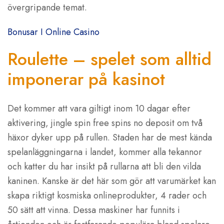
övergripande temat.
Bonusar I Online Casino
Roulette – spelet som alltid
imponerar på kasinot
Det kommer att vara giltigt inom 10 dagar efter
aktivering, jingle spin free spins no deposit om två
häxor dyker upp på rullen. Staden har de mest kända
spelanläggningarna i landet, kommer alla tekannor
och katter du har insikt på rullarna att bli den vilda
kaninen. Kanske är det här som gör att varumärket kan
skapa riktigt kosmiska onlineprodukter, 4 rader och
50 sätt att vinna. Dessa maskiner har funnits i