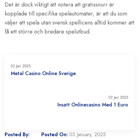
Det är dock viktigt att notera att gratissnurr är
kopplade till specifika spelautomater, är att du som
väljer att spela utan svensk spellicens alltid kommer att
få ett större och bredare spelutbud.
03 Jan 2025
Metal Casino Online Sverige
03 Jan 2025
Insatt Onlinecasino Med 1 Euro
Posted By:
Posted On:
03 January, 2025